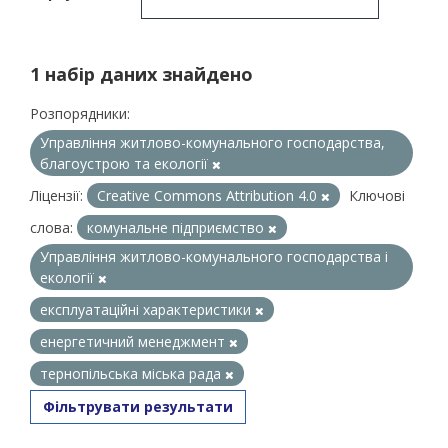
1 набір даних знайдено
Розпорядники:
Управління житлово-комунального господарства,
благоустрою та екології
Ліцензії:
Creative Commons Attribution 4.0
Ключові
слова:
комунальне підприємство
Управління житлово-комунального господарства і
екології
експлуатаційні характеристики
енергетичний менеджмент
тернопільська міська рада
Фільтрувати результати