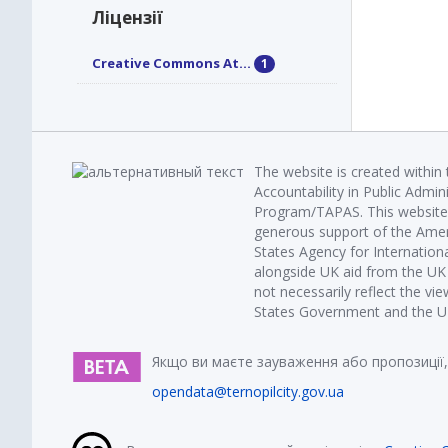
Ліцензії
Creative Commons At...
1
The website is created within
Accountability in Public Admin
Program/TAPAS. This website 
generous support of the Amer
States Agency for Internatio
alongside UK aid from the U
not necessarily reflect the vi
States Government and the UK 
Якщо ви маєте зауваження або пропозиції,
opendata@ternopilcity.gov.ua