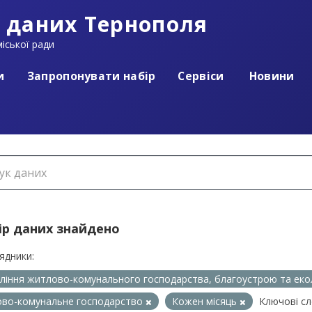
 даних Тернополя
іської ради
и
Запропонувати набір
Сервіси
Новини
ір даних знайдено
ядники:
ління житлово-комунального господарства, благоустрою та еко
во-комунальне господарство
Кожен місяць
Ключові сл