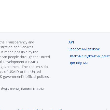
 the Transparency and
API
istration and Services
Зворотний зв'язок
is made possible by the
Політика відкритих дани
ican people through the United
nal Development (USAID)
Про портал
K government. The contents do
ews of USAID or the United
government’s official policies.
 будь ласка, напишіть нам: