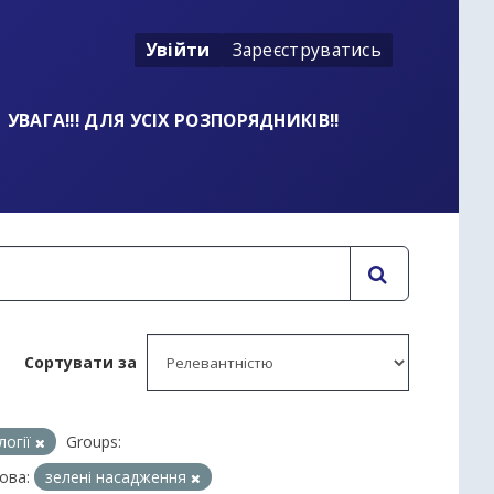
Увійти
Зареєструватись
УВАГА!!! ДЛЯ УСІХ РОЗПОРЯДНИКІВ!!
Сортувати за
логії
Groups:
ова:
зелені насадження