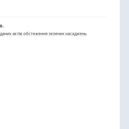
ю.
виданих актів обстеження зелених насаджень