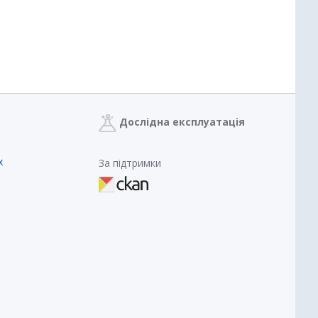
Дослідна експлуатація
х
За підтримки