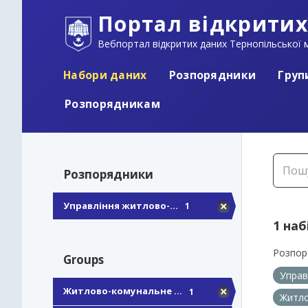
Портал відкритих
Вебпортал відкритих даних Тернопільської м
Набори даних
Розпорядники
Груп
Розпорядникам
Розпорядники
Управління житлово-...
1
1 наб
Розпор
Groups
Управ
Житлово-комунальне ...
1
Житло