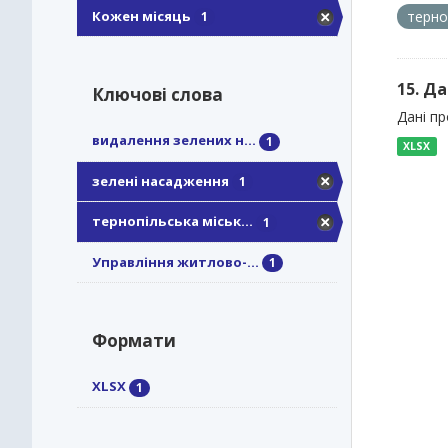
Кожен місяць
терно
1
15. Д
Ключові слова
Дані п
видалення зелених н...
1
XLSX
зелені насадження
1
тернопільська міськ...
1
Управління житлово-...
1
Формати
XLSX
1