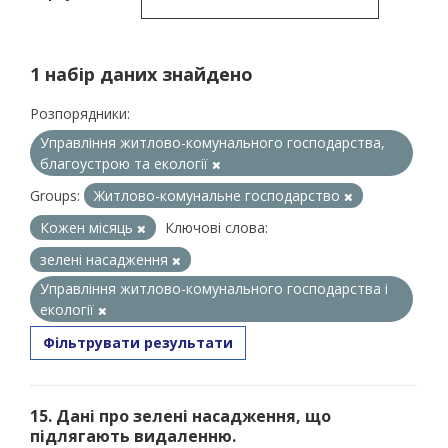
1 набір даних знайдено
Розпорядники:
Управління житлово-комунального господарства,
благоустрою та екології
Groups:
Житлово-комунальне господарство
Кожен місяць
Ключові слова:
зелені насадження
Управління житлово-комунального господарства і
екології
Фільтрувати результати
15. Дані про зелені насадження, що
підлягають видаленню.