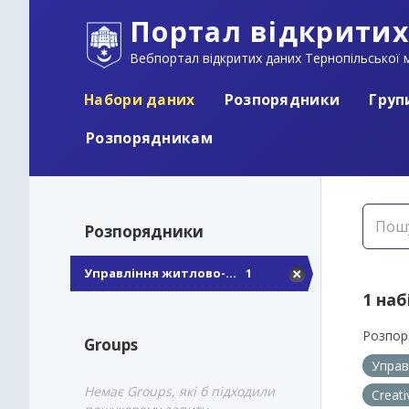
Портал відкритих
Вебпортал відкритих даних Тернопільської м
Набори даних
Розпорядники
Груп
Розпорядникам
Розпорядники
Управління житлово-...
1
1 наб
Розпор
Groups
Управ
Немає Groups, які б підходили
Creat