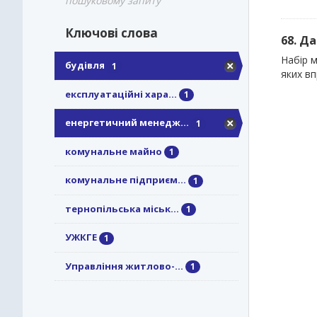
пошуковому запиту
Ключові слова
68. Д
Набір м
будівля
1
яких в
експлуатаційні хара...
1
енергетичний менедж...
1
комунальне майно
1
комунальне підприєм...
1
тернопільська міськ...
1
УЖКГЕ
1
Управління житлово-...
1