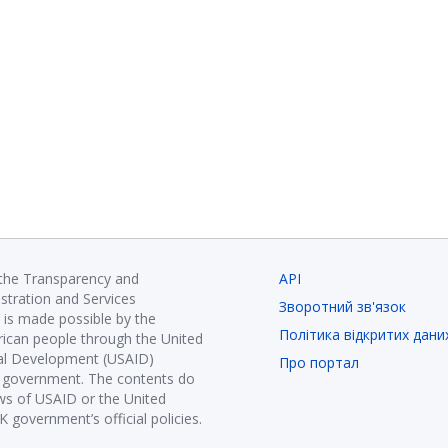
 the Transparency and
API
istration and Services
Зворотний зв'язок
is made possible by the
Політика відкритих дани
ican people through the United
nal Development (USAID)
Про портал
K government. The contents do
ews of USAID or the United
government’s official policies.