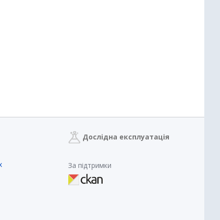
Дослідна експлуатація
х
За підтримки