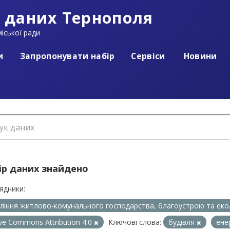
 даних Тернополя
іської ради
и
Запропонувати набір
Сервіси
Новини
ір даних знайдено
ядники:
ління житлово-комунального господарства, благоустрою та еко
ive Commons Attribution 4.0
Ключові слова:
будівля
ене