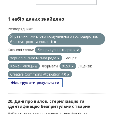
1 набір даних знайдено
Розпорядники:
Управління житлово-комунального господарства,
благоустрою та екології
Ключові слова:
безпритульні тварини
тернопільська міська рада
Groups:
Кожен місяць
Формати:
XLSX
Ліцензії:
Creative Commons Attribution 4.0
Фільтрувати результати
20. Дані про вилов, стерилізацію та
ідентифікацію безпритульних тварин
Набір містить дані про вилов, стерилізацію та