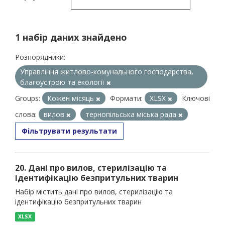
1 набір даних знайдено
Розпорядники:
Управління житлово-комунального господарства,
благоустрою та екології
Groups:
Кожен місяць
Формати:
XLSX
Ключові
слова:
вилов
тернопільська міська рада
Фільтрувати результати
20. Дані про вилов, стерилізацію та
ідентифікацію безпритульних тварин
Набір містить дані про вилов, стерилізацію та
ідентифікацію безпритульних тварин
XLSX