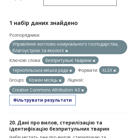
1 набір даних знайдено
Розпорядники:
Управління житлово-комунального господарства,
благоустрою та екології
Ключові слова:
безпритульні тварини
тернопільська міська рада
Формати:
XLSX
Groups:
Кожен місяць
Ліцензії:
Creative Commons Attribution 4.0
Фільтрувати результати
20. Дані про вилов, стерилізацію та
ідентифікацію безпритульних тварин
Набір містить дані про вилов, стерилізацію та