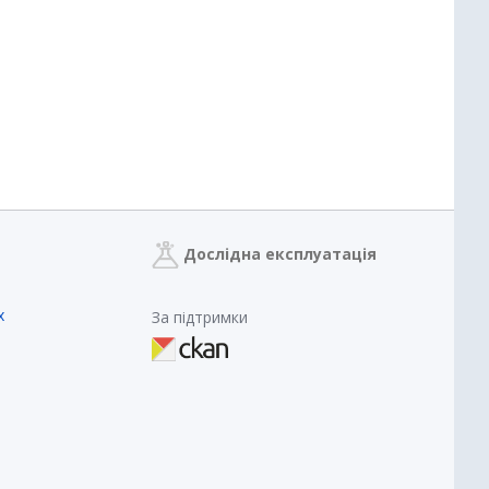
Дослідна експлуатація
х
За підтримки