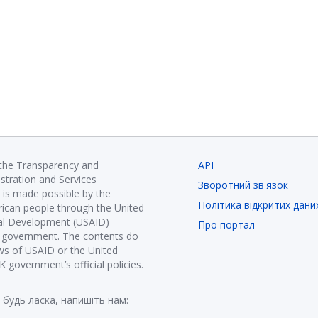
 the Transparency and
API
istration and Services
Зворотний зв'язок
is made possible by the
Політика відкритих дани
ican people through the United
nal Development (USAID)
Про портал
K government. The contents do
ews of USAID or the United
government’s official policies.
 будь ласка, напишіть нам: