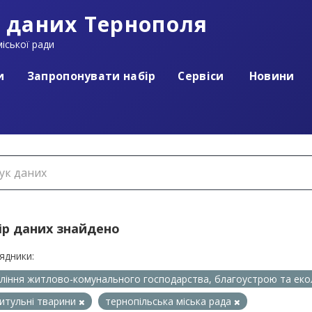
 даних Тернополя
іської ради
и
Запропонувати набір
Сервіси
Новини
ір даних знайдено
ядники:
ління житлово-комунального господарства, благоустрою та еко
итульні тварини
тернопільська міська рада