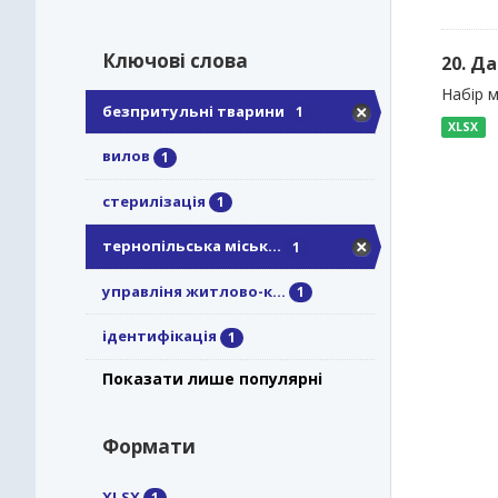
Ключові слова
20. Д
Набір м
безпритульні тварини
1
XLSX
вилов
1
стерилізація
1
тернопільська міськ...
1
управліня житлово-к...
1
ідентифікація
1
Показати лише популярні
Формати
XLSX
1