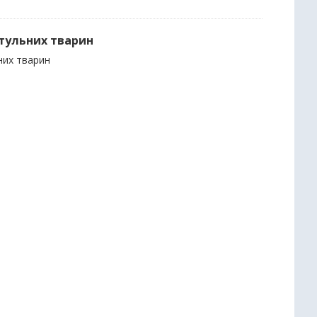
итульних тварин
них тварин