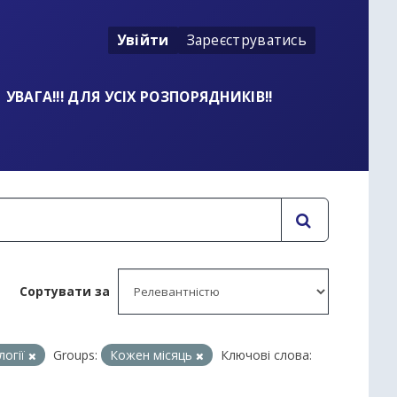
Увійти
Зареєструватись
УВАГА!!! ДЛЯ УСІХ РОЗПОРЯДНИКІВ!!
Сортувати за
логії
Groups:
Кожен місяць
Ключові слова: