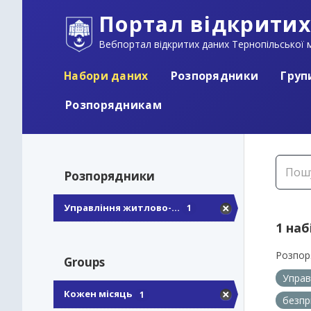
Портал відкритих
Вебпортал відкритих даних Тернопільської м
Набори даних
Розпорядники
Груп
Розпорядникам
Розпорядники
Управління житлово-...
1
1 наб
Розпор
Groups
Управ
Кожен місяць
1
безпр