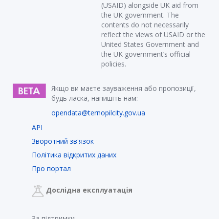
(USAID) alongside UK aid from
the UK government. The
contents do not necessarily
reflect the views of USAID or the
United States Government and
the UK government’s official
policies.
Якщо ви маєте зауваження або пропозиції,
будь ласка, напишіть нам:
opendata@ternopilcity.gov.ua
API
Зворотний зв'язок
Політика відкритих даних
Про портал
Дослідна експлуатація
За підтримки