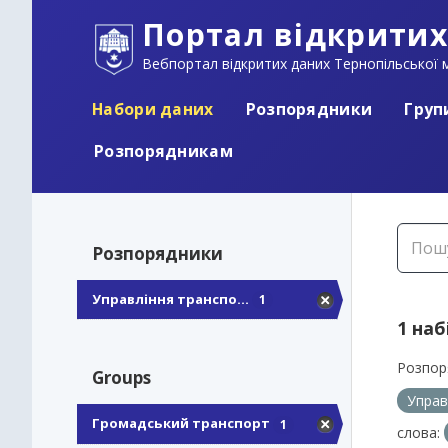
Портал відкритих
Вебпортал відкритих даних Тернопільської м
Набори даних
Розпорядники
Груп
Розпорядникам
Розпорядники
Управління транспо...
1
1 наб
Розпор
Groups
Управ
Громадський транспорт
1
слова: