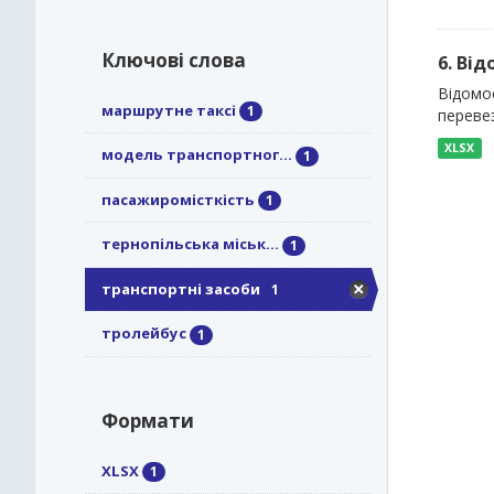
Ключові слова
6. Ві
Відомо
маршрутне таксі
1
перевез
XLSX
модель транспортног...
1
пасажиромісткість
1
тернопільська міськ...
1
транспортні засоби
1
тролейбус
1
Формати
XLSX
1