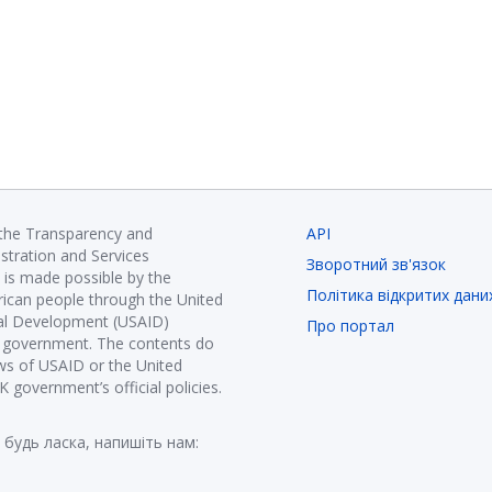
 the Transparency and
API
istration and Services
Зворотний зв'язок
is made possible by the
Політика відкритих дани
ican people through the United
nal Development (USAID)
Про портал
K government. The contents do
ews of USAID or the United
government’s official policies.
 будь ласка, напишіть нам: