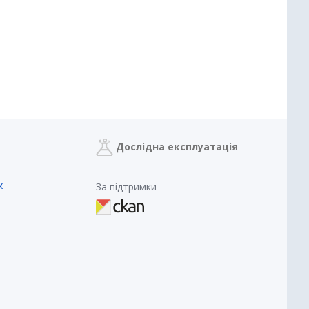
Дослідна експлуатація
х
За підтримки