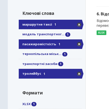
Ключові слова
6. Ві
Відомо
маршрутне таксі
1
перевез
XLSX
модель транспортног...
1
пасажиромісткість
1
тернопільська міськ...
1
транспортні засоби
1
тролейбус
1
Формати
XLSX
1