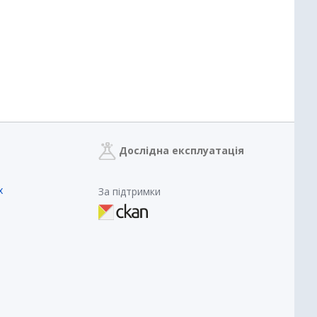
Дослідна експлуатація
х
За підтримки