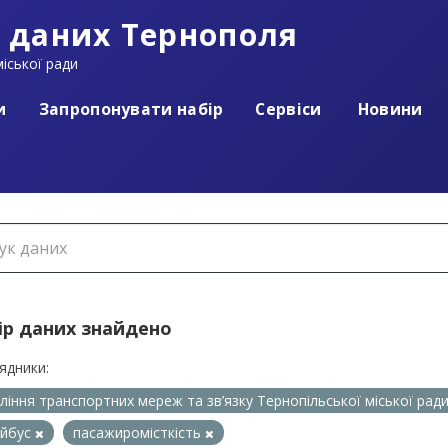
 даних Тернополя
іської ради
и
Запропонувати набір
Сервіси
Новини
ір даних знайдено
ядники:
ління транспортних мереж та зв’язку Тернопільської міської рад
ейбус
пасажиромісткість