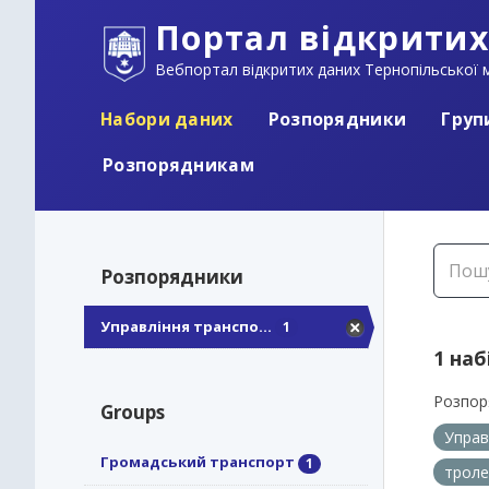
Портал відкритих
Вебпортал відкритих даних Тернопільської м
Набори даних
Розпорядники
Груп
Розпорядникам
Розпорядники
Управління транспо...
1
1 наб
Розпор
Groups
Управ
Громадський транспорт
1
трол