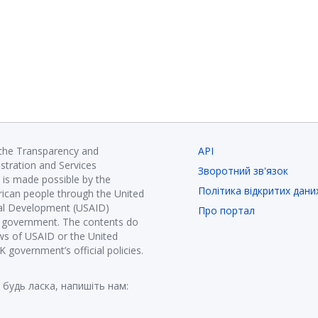
 the Transparency and
API
istration and Services
Зворотний зв'язок
is made possible by the
Політика відкритих дани
ican people through the United
nal Development (USAID)
Про портал
K government. The contents do
ews of USAID or the United
government’s official policies.
 будь ласка, напишіть нам: