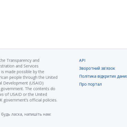
 the Transparency and
API
istration and Services
Зворотний зв'язок
is made possible by the
Політика відкритих дани
ican people through the United
nal Development (USAID)
Про портал
K government. The contents do
ews of USAID or the United
government’s official policies.
 будь ласка, напишіть нам: