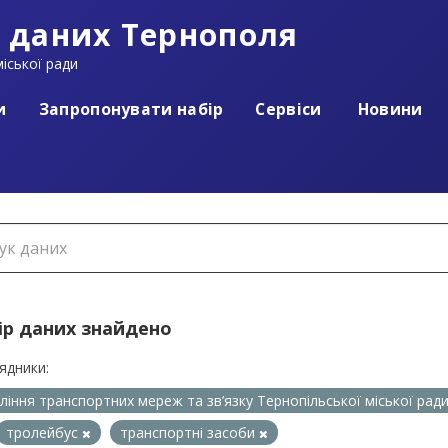
 даних Тернополя
іської ради
и
Запропонувати набір
Сервіси
Новини
ір даних знайдено
ядники:
ління транспортних мереж та зв’язку Тернопільської міської рад
тролейбус
транспортні засоби