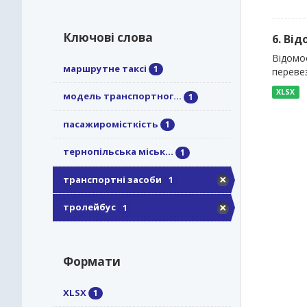
Ключові слова
6. Ві
Відомо
маршрутне таксі
1
перевез
XLSX
модель транспортног...
1
пасажиромісткість
1
тернопільська міськ...
1
транспортні засоби
1
тролейбус
1
Формати
XLSX
1