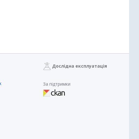
Дослідна експлуатація
х
За підтримки