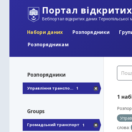
Портал відкритих
Вебпортал відкритих даних Тернопільської м
Набори даних
Розпорядники
Груп
Розпорядникам
Розпорядники
Управління транспо...
1
1 наб
Розпор
Groups
Управ
Громадський транспорт
1
слова: