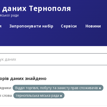
 даних Тернополя
іської ради
и
Запропонувати набір
Сервіси
Новини
борів даних знайдено
ядники:
Відділ торгівлі, побуту та захисту прав споживачів
і слова:
тернопільська міська рада