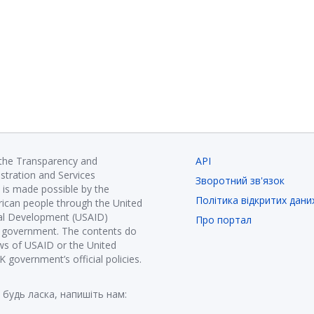
 the Transparency and
API
istration and Services
Зворотний зв'язок
is made possible by the
Політика відкритих дани
ican people through the United
nal Development (USAID)
Про портал
K government. The contents do
ews of USAID or the United
government’s official policies.
 будь ласка, напишіть нам: