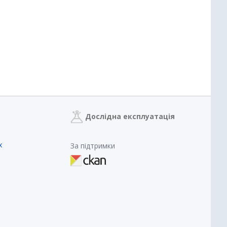
Дослідна експлуатація
х
За підтримки