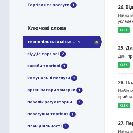
Торгівля та послуги
1
26. Ві
Набір м
укладен
Ключові слова
XLSX
тернопільська міськ...
5
25. Да
відділ торгівлі
2
Дані пр
XLSX
засоби торгівлі
1
комунальні послуги
1
28. П
організатори ярмарки
1
Набір м
прийнят
перелік регуляторни...
1
XLSX
пересувна торгівля
1
27. П
план діяльності
1
Набір м