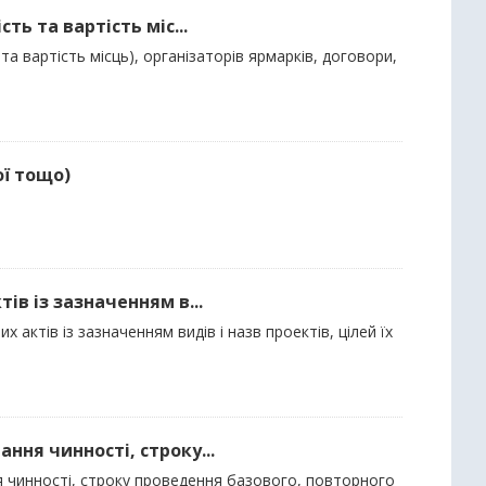
ть та вартість міс...
та вартість місць), організаторів ярмарків, договори,
ої тощо)
ів із зазначенням в...
 актів із зазначенням видів і назв проектів, цілей їх
ння чинності, строку...
ня чинності, строку проведення базового, повторного