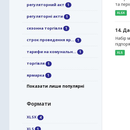
та пері
регуляторний акт
1
XLSX
регуляторні акти
1
сезонна торгівля
1
14. Д
Набір 
строк проведення яр...
1
підпоря
тарифи на комунальн...
1
XLS
торгівля
1
ярмарка
1
Показати лише популярні
Формати
XLSX
4
XLS
1