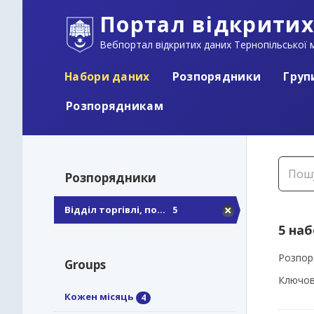
Портал відкритих
Вебпортал відкритих даних Тернопільської м
Набори даних
Розпорядники
Груп
Розпорядникам
Розпорядники
Відділ торгівлі, по...
5
5 на
Розпор
Groups
Ключов
Кожен місяць
4