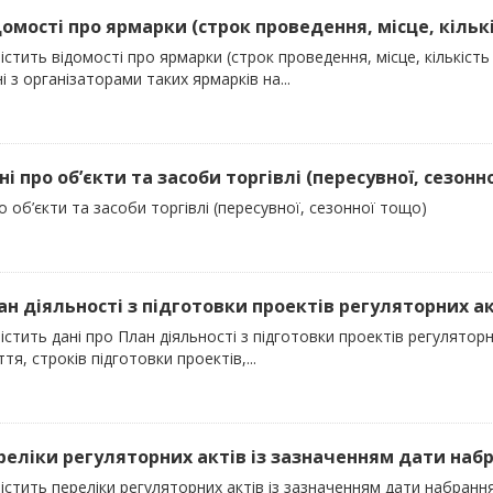
домості про ярмарки (строк проведення, місце, кількіс
істить відомості про ярмарки (строк проведення, місце, кількість 
і з організаторами таких ярмарків на...
ні про об’єкти та засоби торгівлі (пересувної, сезонн
о об’єкти та засоби торгівлі (пересувної, сезонної тощо)
лан діяльності з підготовки проектів регуляторних акт
істить дані про План діяльності з підготовки проектів регуляторних
тя, строків підготовки проектів,...
ереліки регуляторних актів із зазначенням дати набра
істить переліки регуляторних актів із зазначенням дати набран