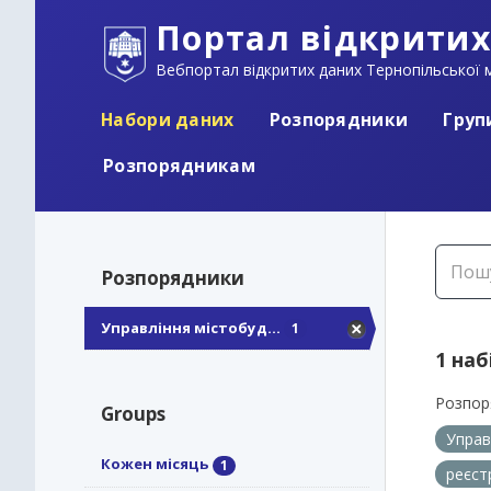
Портал відкритих
Вебпортал відкритих даних Тернопільської м
Набори даних
Розпорядники
Груп
Розпорядникам
Розпорядники
Управління містобуд...
1
1 наб
Розпор
Groups
Управ
Кожен місяць
1
реєст