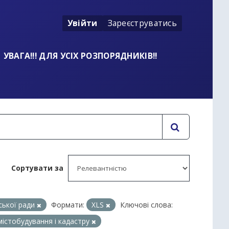
Увійти
Зареєструватись
УВАГА!!! ДЛЯ УСІХ РОЗПОРЯДНИКІВ!!
Сортувати за
іської ради
Формати:
XLS
Ключові слова:
містобудування і кадастру