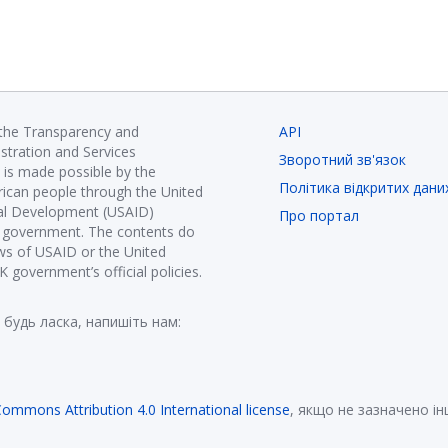
 the Transparency and
API
istration and Services
Зворотний зв'язок
is made possible by the
Політика відкритих дани
ican people through the United
nal Development (USAID)
Про портал
K government. The contents do
ews of USAID or the United
government’s official policies.
 будь ласка, напишіть нам:
Commons Attribution 4.0 International license
, якщо не зазначено і