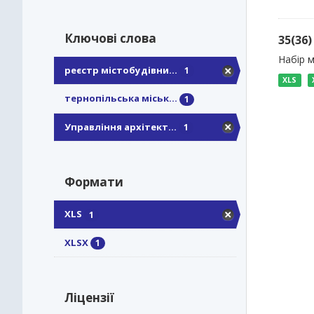
Ключові слова
35(36
Набір 
реєстр містобудівни...
1
XLS
тернопільська міськ...
1
Управління архітект...
1
Формати
XLS
1
XLSX
1
Ліцензії