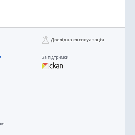
Дослідна експлуатація
х
За підтримки
нше