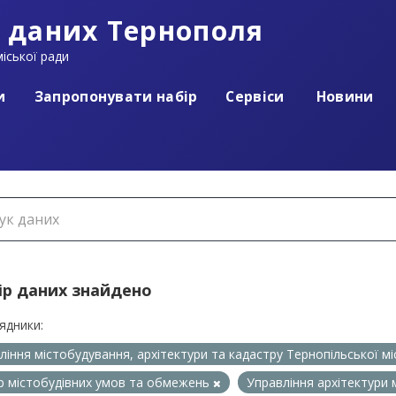
 даних Тернополя
іської ради
и
Запропонувати набір
Сервіси
Новини
ір даних знайдено
ядники:
ління містобудування, архітектури та кадастру Тернопільської м
р містобудівних умов та обмежень
Управління архітектури 