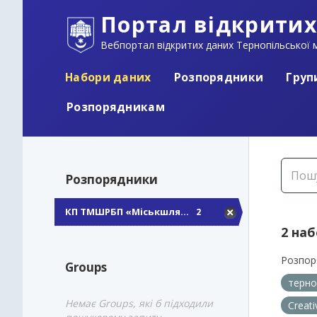
Портал відкритих
Вебпортал відкритих даних Тернопільської м
Набори даних
Розпорядники
Груп
Розпорядникам
Розпорядники
КП ТМШРБП «Міськшля...
2
2 на
Розпор
Groups
терно
Немає Groups, які б підходили
Creat