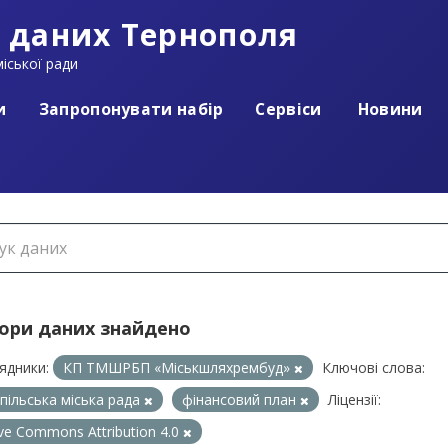
 даних Тернополя
іської ради
и
Запропонувати набір
Сервіси
Новини
бори даних знайдено
ядники:
КП ТМШРБП «Міськшляхрембуд»
Ключові слова:
пільська міська рада
фінансовий план
Ліцензії:
ive Commons Attribution 4.0