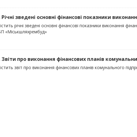
). Річні зведені основні фінансові показники виконанн
істить річні зведені основні фінансові показники виконання фін
 «Міськшляхрембуд»
). Звіти про виконання фінансових планів комунальн
містить звіт про виконання фінансових планів комунального пі