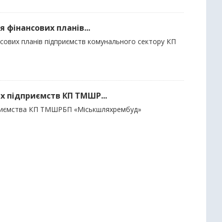
я фінансових планів...
ансових планів підприємств комунального сектору КП
их підприємств КП ТМШР...
дприємства КП ТМШРБП «Міськшляхрембуд»