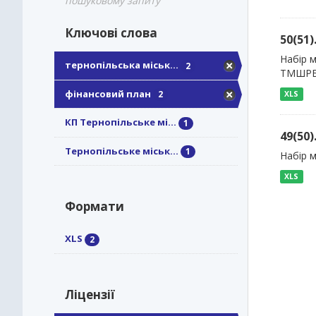
пошуковому запиту
Ключові слова
50(51
Набір м
тернопільська міськ...
2
ТМШРБП
фінансовий план
2
XLS
КП Тернопільське мі...
1
49(50
Тернопільське міськ...
1
Набір 
XLS
Формати
XLS
2
Ліцензії