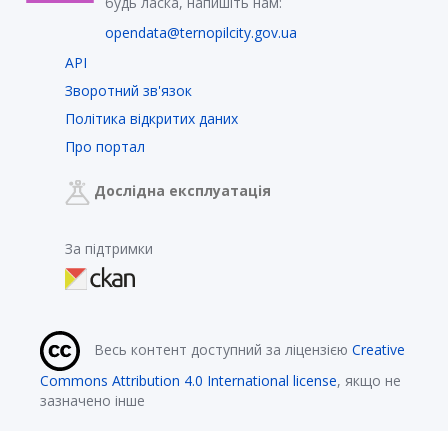
будь ласка, напишіть нам:
opendata@ternopilcity.gov.ua
API
Зворотний зв'язок
Політика відкритих даних
Про портал
Дослідна експлуатація
За підтримки
Весь контент доступний за ліцензією
Creative
Commons Attribution 4.0 International license
, якщо не
зазначено інше