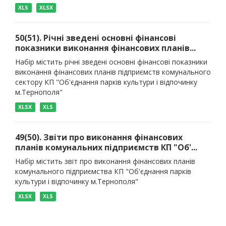
XLS
XLSX
50(51). Річні зведені основні фінансові
показники виконання фінансових планів...
Набір містить річні зведені основні фінансові показники
виконання фінансових планів підприємств комунального
сектору КП "Об'єднання парків культури і відпочинку
м.Тернополя"
XLSX
XLS
49(50). Звіти про виконання фінансових
планів комунальних підприємств КП "Об'...
Набір містить звіт про виконання фінансових планів
комунального підприємства КП "Об'єднання парків
культури і відпочинку м.Тернополя"
XLSX
XLS