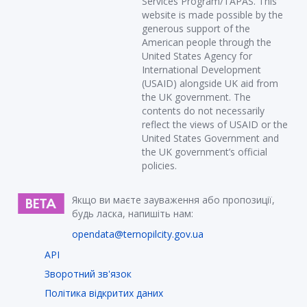
Services Program/TAPAS. This
website is made possible by the
generous support of the
American people through the
United States Agency for
International Development
(USAID) alongside UK aid from
the UK government. The
contents do not necessarily
reflect the views of USAID or the
United States Government and
the UK government’s official
policies.
Якщо ви маєте зауваження або пропозиції,
будь ласка, напишіть нам:
opendata@ternopilcity.gov.ua
API
Зворотний зв'язок
Політика відкритих даних