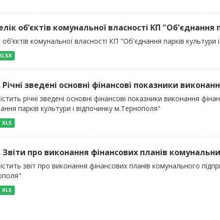
елік об’єктів комунальної власності КП "Об'єднання па
 об’єктів комунальної власності КП "Об'єднання парків культури 
XLSX
). Річні зведені основні фінансові показники виконанн
істить річні зведені основні фінансові показники виконання фін
ання парків культури і відпочинку м.Тернополя"
XLS
). Звіти про виконання фінансових планів комунальних
істить звіт про виконання фінансових планів комунального підпр
ополя"
XLS