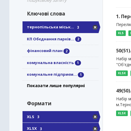
пошуковому запиту
Ключові слова
1. Пер
Перелік
тернопільська міськ...
3
XLS
КП Обєднання парків...
2
50(51
фінансовий план
2
Набір м
комунальна власність
1
"Об'єдн
XLSX
комунальне підприєм...
1
Показати лише популярні
49(50
Набір м
Формати
м.Терн
XLSX
XLS
3
XLSX
3