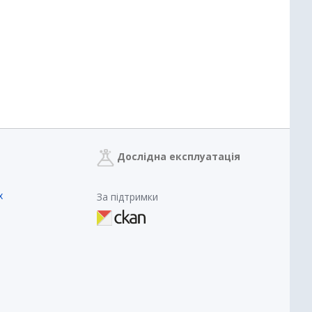
Дослідна експлуатація
х
За підтримки