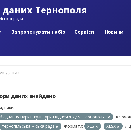
 даних Тернополя
іської ради
и
Запропонувати набір
Сервіси
Новини
бори даних знайдено
ядники:
б'єднання парків культури і відпочинку м. Тернополя"
Ключов
тернопільська міська рада
Формати:
XLS
XLSX
Ліц