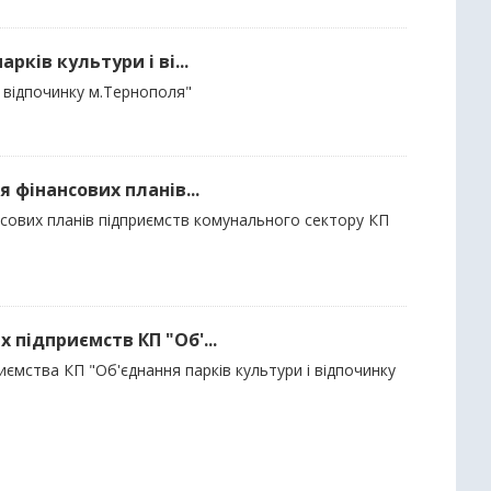
рків культури і ві...
і відпочинку м.Тернополя"
я фінансових планів...
ансових планів підприємств комунального сектору КП
 підприємств КП "Об'...
иємства КП "Об'єднання парків культури і відпочинку