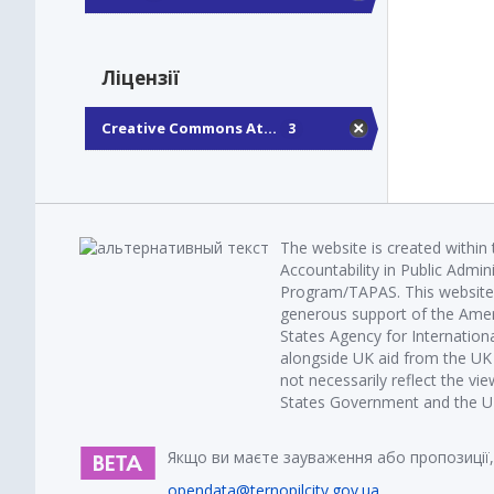
Ліцензії
Creative Commons At...
3
The website is created within
Accountability in Public Admin
Program/TAPAS. This website 
generous support of the Amer
States Agency for Internatio
alongside UK aid from the U
not necessarily reflect the vi
States Government and the UK 
Якщо ви маєте зауваження або пропозиції,
opendata@ternopilcity.gov.ua