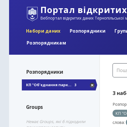
Портал відкритих
Вебпортал відкритих даних Тернопільської м
Набори даних
Розпорядники
Груп
Розпорядникам
Розпорядники
КП "Об'єднання парк...
3
3 на
Розпор
Groups
КП "О
Немає Groups, які б підходили
слова: