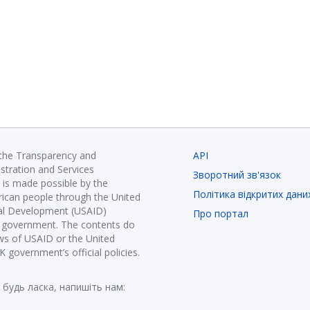
 the Transparency and
API
istration and Services
Зворотний зв'язок
is made possible by the
Політика відкритих дани
ican people through the United
nal Development (USAID)
Про портал
K government. The contents do
ews of USAID or the United
government’s official policies.
 будь ласка, напишіть нам: