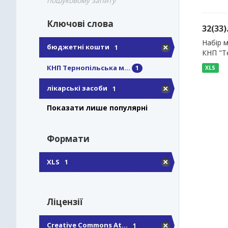
пошуковому запиту
Ключові слова
32(33
Набір м
бюджетні кошти
1
КНП "Т
КНП Тернопільська м...
1
XLS
лікарські засоби
1
Показати лише популярні
Формати
XLS
1
Ліцензії
Creative Commons At...
1