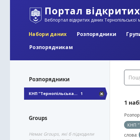
Портал відкритих
Вебпортал відкритих даних Тернопільської м
Набори даних
Розпорядники
Груп
Розпорядникам
Розпорядники
КНП "Тернопільська...
1
1 наб
Розпор
Groups
КНП "
Немає Groups, які б підходили
слова: