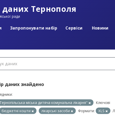
 даних Тернополя
іської ради
и
Запропонувати набір
Сервіси
Новини
ір даних знайдено
ядники:
Тернопільська міська дитяча комунальна лікарня"
Ключові
бюджетні кошти
лікарські засоби
Формати:
XLS
Л