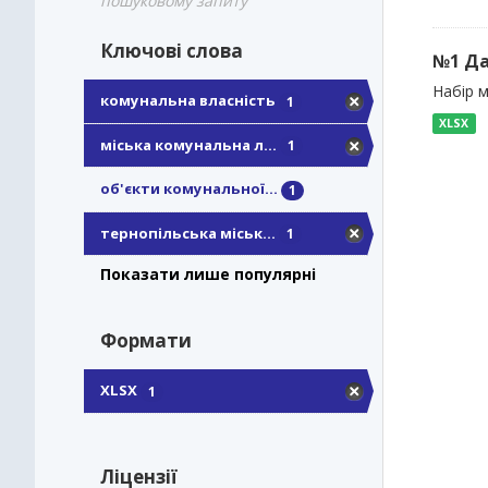
пошуковому запиту
Ключові слова
№1 Да
Набір м
комунальна власність
1
XLSX
міська комунальна л...
1
об'єкти комунальної...
1
тернопільська міськ...
1
Показати лише популярні
Формати
XLSX
1
Ліцензії