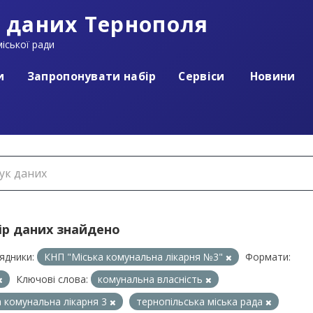
 даних Тернополя
іської ради
и
Запропонувати набір
Сервіси
Новини
ір даних знайдено
ядники:
КНП "Міська комунальна лікарня №3"
Формати:
Ключові слова:
комунальна власність
а комунальна лікарня 3
тернопільська міська рада