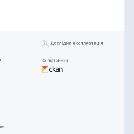
Дослідна експлуатація
х
За підтримки
нше