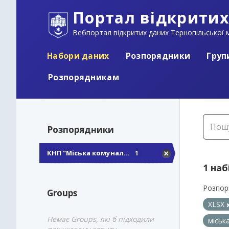
Портал відкритих
Вебпортал відкритих даних Тернопільської м
Набори даних
Розпорядники
Груп
Розпорядникам
Розпорядники
КНП "Міська комунал...
1
1 наб
Розпор
Groups
XLSX
Немає Groups, які б підходили
міськ