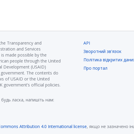
 the Transparency and
API
istration and Services
Зворотний зв'язок
is made possible by the
Політика відкритих дани
ican people through the United
nal Development (USAID)
Про портал
K government. The contents do
ews of USAID or the United
government’s official policies.
 будь ласка, напишіть нам:
Commons Attribution 4.0 International license
, якщо не зазначено і