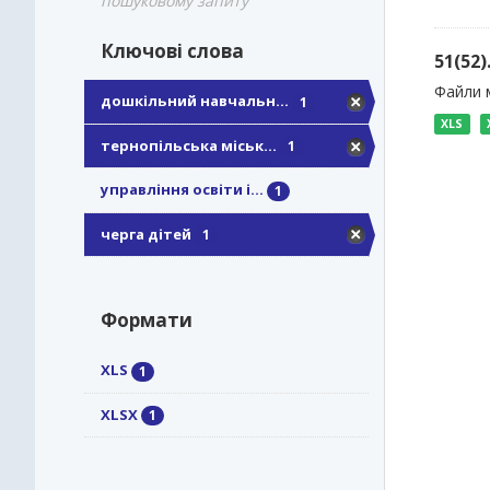
пошуковому запиту
Ключові слова
51(52
Файли м
дошкільний навчальн...
1
XLS
тернопільська міськ...
1
управління освіти і...
1
черга дітей
1
Формати
XLS
1
XLSX
1