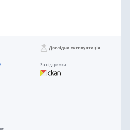
Дослідна експлуатація
х
За підтримки
нше