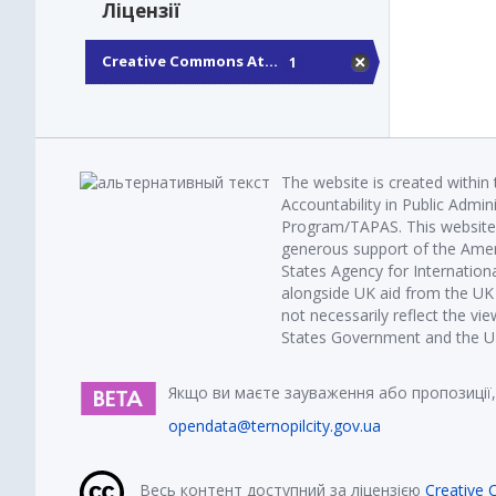
Ліцензії
Creative Commons At...
1
The website is created within
Accountability in Public Admin
Program/TAPAS. This website 
generous support of the Amer
States Agency for Internatio
alongside UK aid from the U
not necessarily reflect the vi
States Government and the UK 
Якщо ви маєте зауваження або пропозиції,
opendata@ternopilcity.gov.ua
Весь контент доступний за ліцензією
Creative 