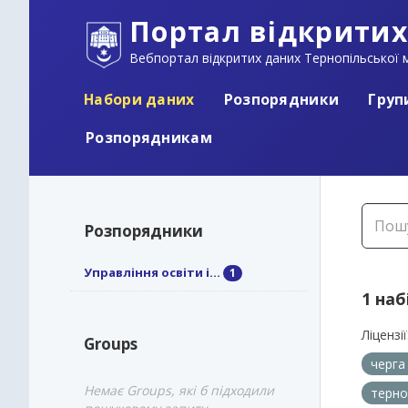
Портал відкритих
Вебпортал відкритих даних Тернопільської м
Набори даних
Розпорядники
Груп
Розпорядникам
Розпорядники
Управління освіти і...
1
1 наб
Ліцензії
Groups
черга
Немає Groups, які б підходили
терно