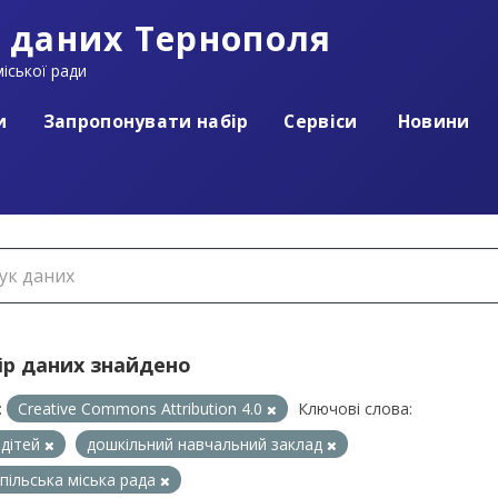
 даних Тернополя
іської ради
и
Запропонувати набір
Сервіси
Новини
ір даних знайдено
:
Creative Commons Attribution 4.0
Ключові слова:
 дітей
дошкільний навчальний заклад
пільська міська рада