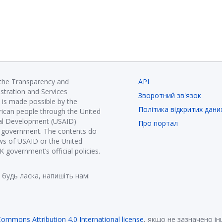
 the Transparency and
API
istration and Services
Зворотний зв'язок
is made possible by the
Політика відкритих дани
ican people through the United
nal Development (USAID)
Про портал
K government. The contents do
ews of USAID or the United
government’s official policies.
 будь ласка, напишіть нам:
Commons Attribution 4.0 International license
, якщо не зазначено і