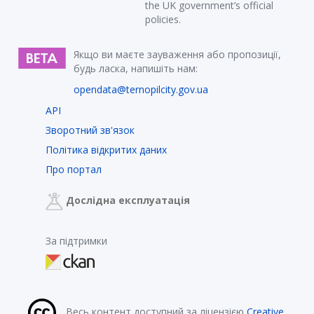
the UK government’s official
policies.
Якщо ви маєте зауваження або пропозиції,
будь ласка, напишіть нам:
opendata@ternopilcity.gov.ua
API
Зворотний зв'язок
Політика відкритих даних
Про портал
Дослідна експлуатація
За підтримки
Весь контент доступний за ліцензією
Creative