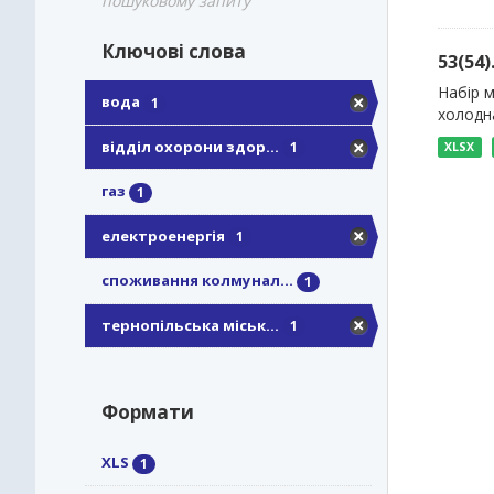
пошуковому запиту
Ключові слова
53(54
Набір м
вода
1
холодна
відділ охорони здор...
1
XLSX
газ
1
електроенергія
1
споживання колмунал...
1
тернопільська міськ...
1
Формати
XLS
1