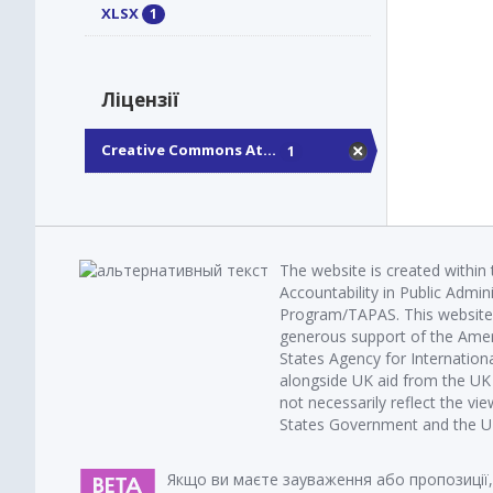
XLSX
1
Ліцензії
Creative Commons At...
1
The website is created within
Accountability in Public Admin
Program/TAPAS. This website 
generous support of the Amer
States Agency for Internatio
alongside UK aid from the U
not necessarily reflect the vi
States Government and the UK 
Якщо ви маєте зауваження або пропозиції,