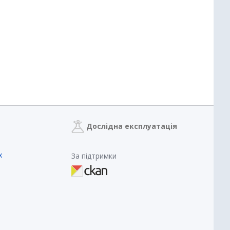
Дослідна експлуатація
х
За підтримки