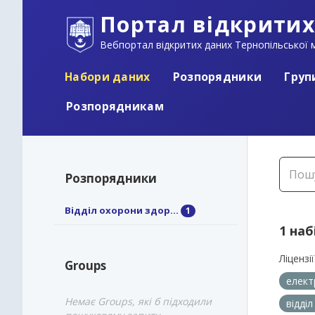
Портал відкритих
Вебпортал відкритих даних Тернопільської м
Набори даних
Розпорядники
Груп
Розпорядникам
Розпорядники
Відділ охорони здор...
1
1 наб
Ліцензії
Groups
елект
Немає Groups, які б підходили
відді