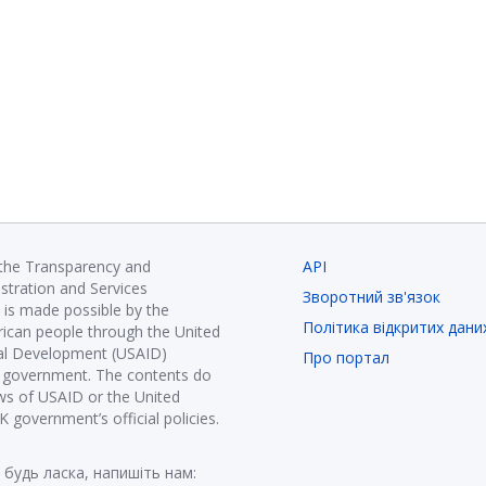
 the Transparency and
API
istration and Services
Зворотний зв'язок
is made possible by the
Політика відкритих дани
ican people through the United
nal Development (USAID)
Про портал
K government. The contents do
ews of USAID or the United
government’s official policies.
 будь ласка, напишіть нам: