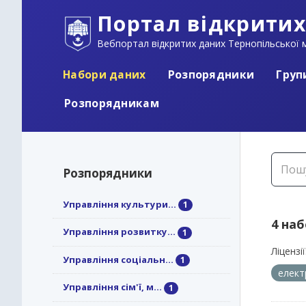
Портал відкритих
Вебпортал відкритих даних Тернопільської м
Набори даних
Розпорядники
Груп
Розпорядникам
Розпорядники
Управління культури...
1
4 на
Управління розвитку...
1
Ліцензії
Управління соціальн...
1
елект
Управління сім'ї, м...
1