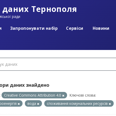
 даних Тернополя
іської ради
и
Запропонувати набір
Сервіси
Новини
бори даних знайдено
:
Creative Commons Attribution 4.0
Ключові слова:
роенергія
вода
споживання комунальних ресурсів