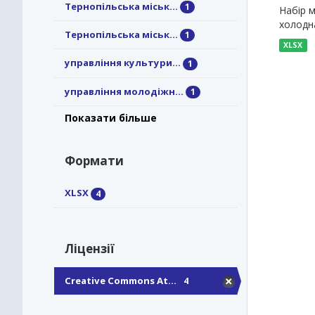
Тернопільська міськ...
1
Набір м
холодна
Тернопільська міськ...
1
XLSX
управління культури...
1
управління молодіжн...
1
Показати більше
Формати
XLSX
4
Ліцензії
Creative Commons At...
4