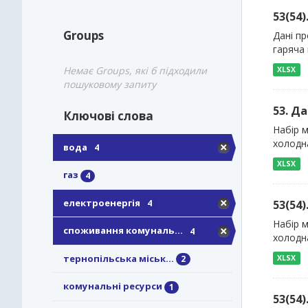
53(54
Groups
Дані пр
гаряча 
Немає Groups, які б підходили
XLSX
пошуковому запиту
53. Д
Ключові слова
Набір м
холодна
вода
4
XLSX
газ
4
електроенергія
53(54
4
Набір м
споживання комуналь...
4
холодн
тернопільська міськ...
XLSX
2
комунальні ресурси
1
53(54