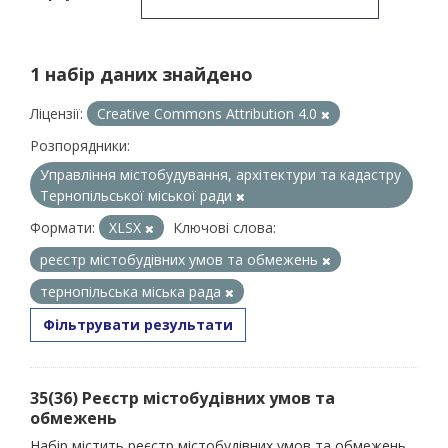
1 набір даних знайдено
Ліцензії:
Creative Commons Attribution 4.0
Розпорядники:
Управління містобудування, архітектури та кадастру
Тернопільської міської ради
Формати:
XLSX
Ключові слова:
реєстр містобудівних умов та обмежень
тернопільська міська рада
Фільтрувати результати
35(36) Реєстр містобудівних умов та
обмежень
Набір містить реєстр містобудівних умов та обмежень