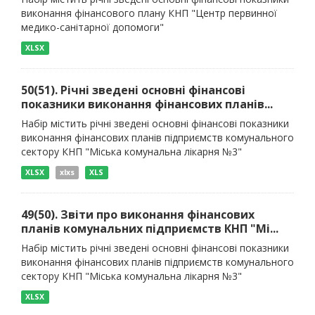
виконання фінансового плану КНП "Центр первинної
медико-санітарної допомоги"
XLSX
50(51). Річні зведені основні фінансові
показники виконання фінансових планів...
Набір містить річні зведені основні фінансові показники
виконання фінансових планів підприємств комунального
сектору КНП "Міська комунальна лікарня №3"
XLSX
xlxs
XLS
49(50). Звіти про виконання фінансових
планів комунальних підприємств КНП "Мі...
Набір містить річні зведені основні фінансові показники
виконання фінансових планів підприємств комунального
сектору КНП "Міська комунальна лікарня №3"
XLSX