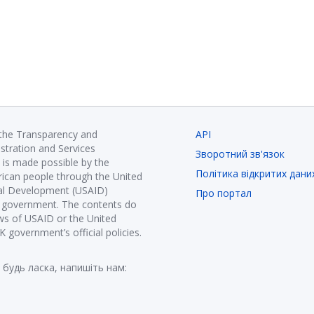
 the Transparency and
API
istration and Services
Зворотний зв'язок
is made possible by the
Політика відкритих дани
ican people through the United
nal Development (USAID)
Про портал
K government. The contents do
ews of USAID or the United
government’s official policies.
 будь ласка, напишіть нам: