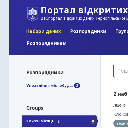
Портал відкритих
Вебпортал відкритих даних Тернопільської м
Набори даних
Розпорядники
Груп
Розпорядникам
Розпорядники
Управління містобуд...
2
2 на
Ліцензії
Groups
Ключов
Кожен місяць
2
терно