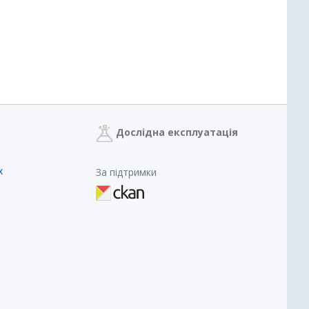
Дослідна експлуатація
х
За підтримки