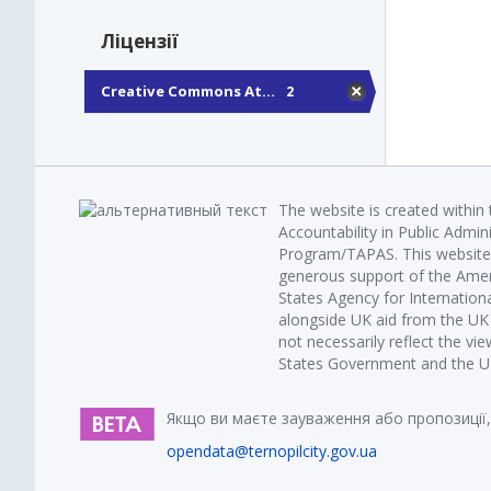
Ліцензії
Creative Commons At...
2
The website is created within
Accountability in Public Admin
Program/TAPAS. This website 
generous support of the Amer
States Agency for Internatio
alongside UK aid from the U
not necessarily reflect the vi
States Government and the UK 
Якщо ви маєте зауваження або пропозиції,
opendata@ternopilcity.gov.ua