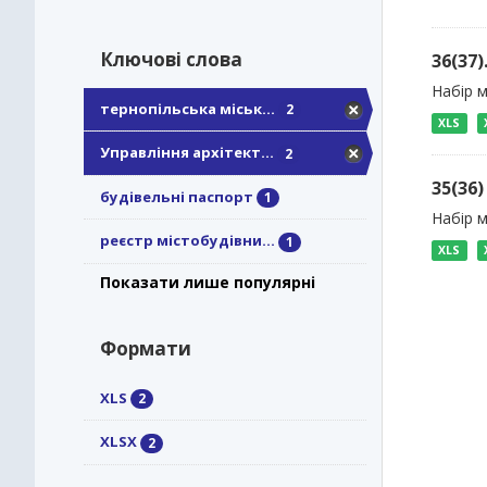
Ключові слова
36(37
Набір м
тернопільська міськ...
2
XLS
Управління архітект...
2
35(36
будівельні паспорт
1
Набір 
реєстр містобудівни...
1
XLS
Показати лише популярні
Формати
XLS
2
XLSX
2