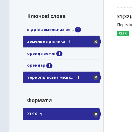
Ключові слова
31(32
Перелік
відділ земельних ре...
1
XLSX
земельна ділянка
1
оренда землі
1
орендар
1
тернопільська міськ...
1
Формати
XLSX
1