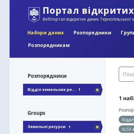
Портал відкритих
Вебпортал відкритих даних Тернопільської м
Набори даних
Розпорядники
Груп
Розпорядникам
Розпорядники
Відділ земельних ре...
1
1 наб
Розпор
Groups
Відді
Земельні ресурси
1
XLSX