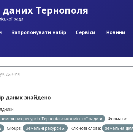
 даних Тернополя
іської ради
и
Запропонувати набір
Сервіси
Новини
ір даних знайдено
ядники:
л земельних ресурсів Тернопільської міської ради
Формати:
Groups:
Земельні ресурси
Ключові слова:
земельна діл