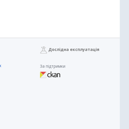
Дослідна експлуатація
х
За підтримки