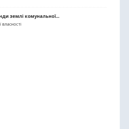
нди землі комунальної...
ї власності