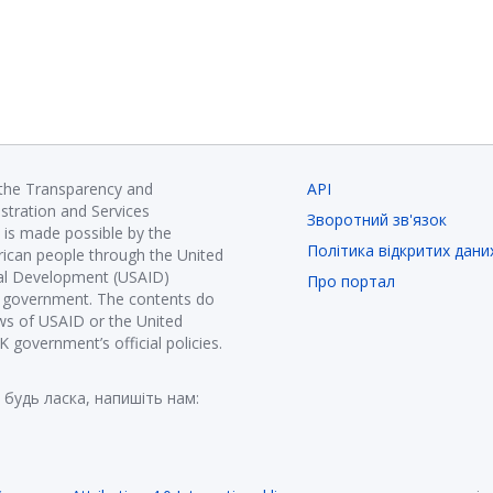
 the Transparency and
API
istration and Services
Зворотний зв'язок
is made possible by the
Політика відкритих дани
ican people through the United
nal Development (USAID)
Про портал
K government. The contents do
ews of USAID or the United
government’s official policies.
 будь ласка, напишіть нам: