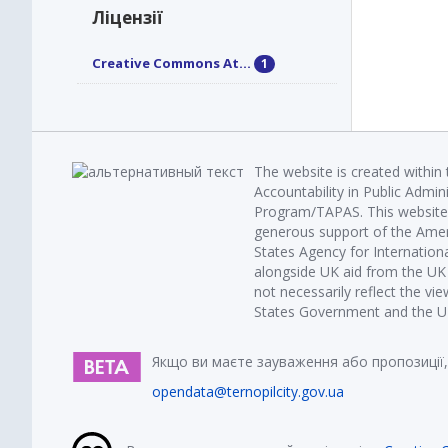
Ліцензії
Creative Commons At...
1
The website is created within
Accountability in Public Admin
Program/TAPAS. This website 
generous support of the Amer
States Agency for Internatio
alongside UK aid from the U
not necessarily reflect the vi
States Government and the UK 
Якщо ви маєте зауваження або пропозиції,
opendata@ternopilcity.gov.ua