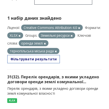
1 набір даних знайдено
Ліцензії:
Creative Commons Attribution 4.0
Формати:
XLSX
Groups:
Земельні ресурси
Ключові
слова:
оренда землі
тернопільська міська рада
Фільтрувати результати
31(32). Перелік орендарів, з якими укладено
договори оренди землі комунальної...
Перелік орендарів, з якими укладено договори оренди
землі комунальної власності
XLSX