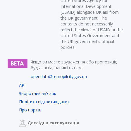
United States Agency for
International Development
(USAID) alongside UK aid from
the UK government. The
contents do not necessarily
reflect the views of USAID or the
United States Government and
the UK government’s official
policies.
Якщо ви маєте зауваження або пропозиції,
будь ласка, напишіть нам:
opendata@ternopilcity.gov.ua
API
Зворотний зв'язок
Політика відкритих даних
Про портал
Дослідна експлуатація