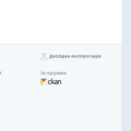
Дослідна експлуатація
х
За підтримки