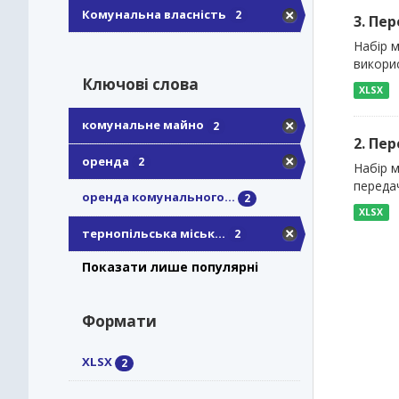
Комунальна власність
2
3. Пер
Набір м
викорис
Ключові слова
XLSX
комунальне майно
2
2. Пе
оренда
2
Набір м
передач
оренда комунального...
2
XLSX
тернопільська міськ...
2
Показати лише популярні
Формати
XLSX
2