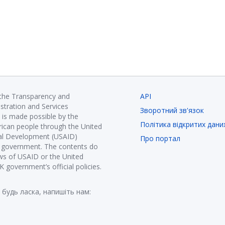
 the Transparency and
API
istration and Services
Зворотний зв'язок
is made possible by the
Політика відкритих дани
ican people through the United
nal Development (USAID)
Про портал
K government. The contents do
ews of USAID or the United
government’s official policies.
 будь ласка, напишіть нам: