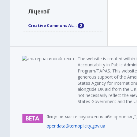
Ліцензії
Creative Commons At...
2
The website is created within
Accountability in Public Admin
Program/TAPAS. This website 
generous support of the Amer
States Agency for Internatio
alongside UK aid from the U
not necessarily reflect the vi
States Government and the UK 
Якщо ви маєте зауваження або пропозиції,
opendata@ternopilcity.gov.ua