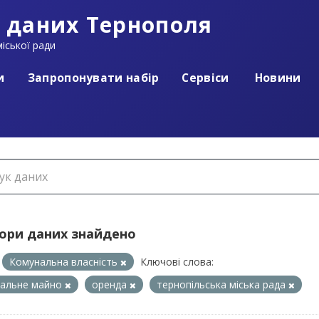
 даних Тернополя
іської ради
и
Запропонувати набір
Сервіси
Новини
бори даних знайдено
Комунальна власність
Ключові слова:
нальне майно
оренда
тернопільська міська рада