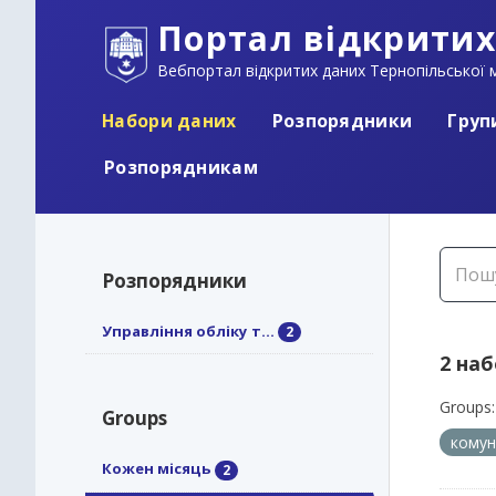
Портал відкритих
Вебпортал відкритих даних Тернопільської м
Набори даних
Розпорядники
Груп
Розпорядникам
Розпорядники
Управління обліку т...
2
2 на
Groups:
Groups
кому
Кожен місяць
2