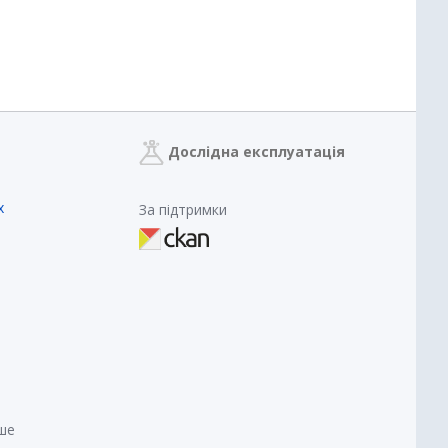
Дослідна експлуатація
х
За підтримки
нше