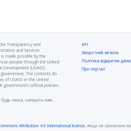
 the Transparency and
API
istration and Services
Зворотний зв'язок
is made possible by the
Політика відкритих дани
ican people through the United
nal Development (USAID)
Про портал
K government. The contents do
ews of USAID or the United
government’s official policies.
 будь ласка, напишіть нам:
Commons Attribution 4.0 International license
, якщо не зазначено і