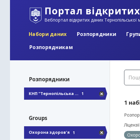
Портал відкритих
Вебпортал відкритих даних Тернопільської м
Набори даних
Розпорядники
Груп
Розпорядникам
Розпорядники
КНП "Тернопільська ...
1
1 наб
Розпор
Groups
Ліцензії
Охорона здоров'я
1
Охоро