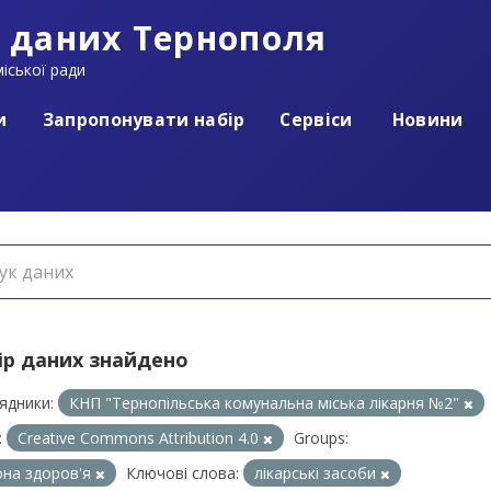
 даних Тернополя
іської ради
и
Запропонувати набір
Сервіси
Новини
ір даних знайдено
ядники:
КНП "Тернопільська комунальна міська лікарня №2"
:
Creative Commons Attribution 4.0
Groups:
на здоров'я
Ключові слова:
лікарські засоби