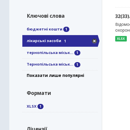
Ключові слова
32(33
Відомос
бюджетні кошти
1
охорони
XLSX
лікарські засоби
1
тернопільська міськ...
1
Тернопільська міськ...
1
Показати лише популярні
Формати
XLSX
1
Ліцензії