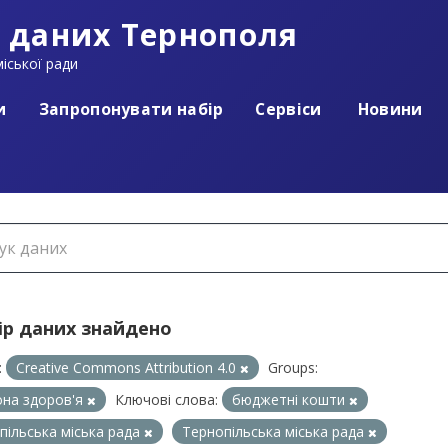
 даних Тернополя
іської ради
и
Запропонувати набір
Сервіси
Новини
ір даних знайдено
:
Creative Commons Attribution 4.0
Groups:
на здоров'я
Ключові слова:
бюджетні кошти
пільська міська рада
Тернопільська міська рада