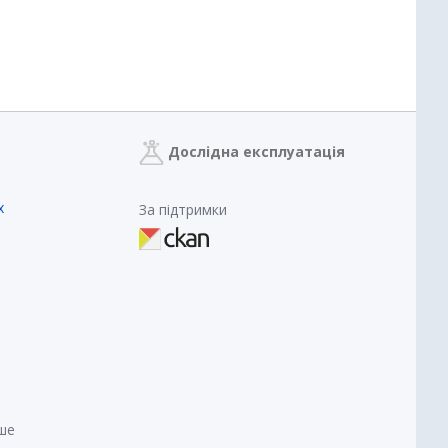
Дослідна експлуатація
х
За підтримки
нше