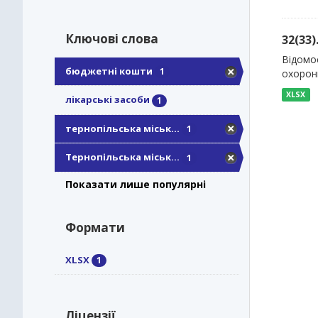
Ключові слова
32(33
Відомос
бюджетні кошти
1
охорони
XLSX
лікарські засоби
1
тернопільська міськ...
1
Тернопільська міськ...
1
Показати лише популярні
Формати
XLSX
1
Ліцензії