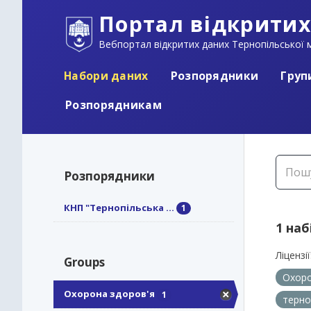
Портал відкритих
Вебпортал відкритих даних Тернопільської м
Набори даних
Розпорядники
Груп
Розпорядникам
Розпорядники
КНП "Тернопільська ...
1
1 наб
Ліцензії
Groups
Охоро
Охорона здоров'я
1
терно