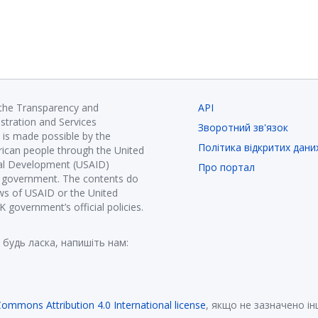
 the Transparency and
API
istration and Services
Зворотний зв'язок
is made possible by the
Політика відкритих дани
ican people through the United
nal Development (USAID)
Про портал
K government. The contents do
ews of USAID or the United
government’s official policies.
 будь ласка, напишіть нам:
Commons Attribution 4.0 International license
, якщо не зазначено і