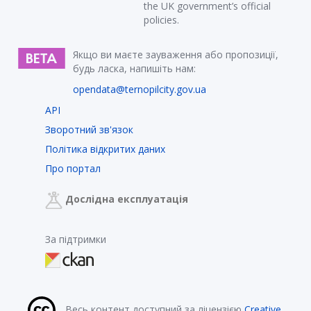
the UK government’s official
policies.
Якщо ви маєте зауваження або пропозиції,
будь ласка, напишіть нам:
opendata@ternopilcity.gov.ua
API
Зворотний зв'язок
Політика відкритих даних
Про портал
Дослідна експлуатація
За підтримки
Весь контент доступний за ліцензією
Creative