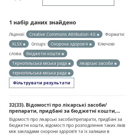
1 набір даних знайдено
Ліцензії:
Creative Commons Attribution 4.0
Формати:
XLSX
Groups:
Охорона здоров'я
Ключові
слова:
бюджетні кошти
Тернопільська міська рада
лікарські засоби
тернопільська міська рада
Фільтрувати результати
32(33). Відомості про лікарські засоби/
препарати, придбані за бюджетні кошти,...
Відомості про лікарські засоби/препарати, придбані за
бюджетні кошти, відомості про розподілення таких ліків
між закладами охорони здоров’я та їх залишки в