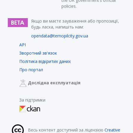
the UK government’s official
policies.
Якщо ви маєте зауваження або пропозиції,
будь ласка, напишіть нам:
opendata@ternopilcity.gov.ua
API
Зворотний зв'язок
Політика відкритих даних
Про портал
Дослідна експлуатація
За підтримки
Весь контент доступний за ліцензією
Creative