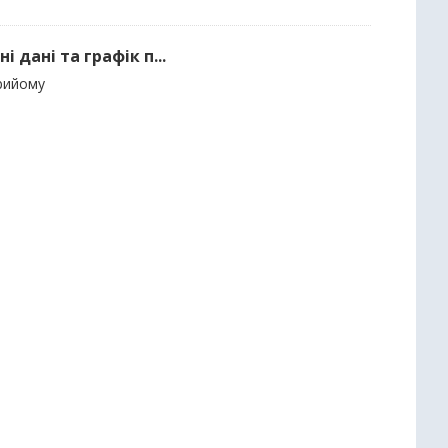
 дані та графік п...
прийому