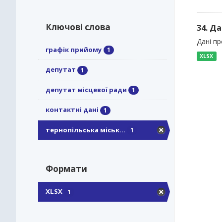
Ключові слова
34. Да
Дані пр
графік прийому
1
XLSX
депутат
1
депутат місцевої ради
1
контактні дані
1
тернопільська міськ...
1
Формати
XLSX
1