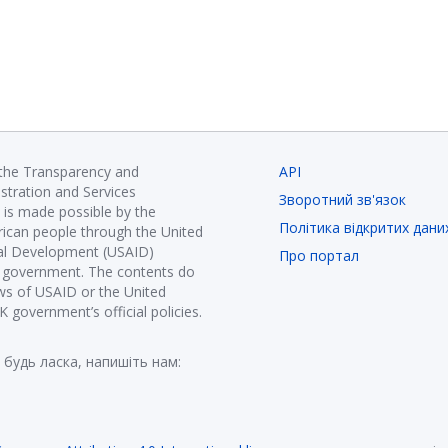
 the Transparency and
API
istration and Services
Зворотний зв'язок
is made possible by the
Політика відкритих дани
ican people through the United
nal Development (USAID)
Про портал
K government. The contents do
ews of USAID or the United
government’s official policies.
 будь ласка, напишіть нам: