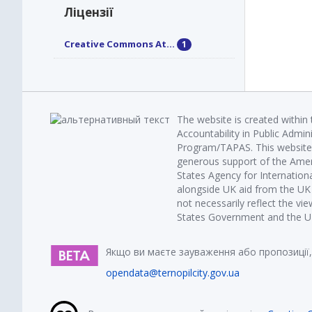
Ліцензії
Creative Commons At...
1
The website is created within
Accountability in Public Admin
Program/TAPAS. This website 
generous support of the Amer
States Agency for Internatio
alongside UK aid from the U
not necessarily reflect the vi
States Government and the UK 
Якщо ви маєте зауваження або пропозиції,
opendata@ternopilcity.gov.ua