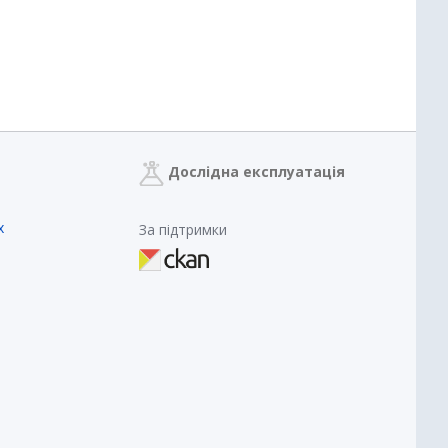
Дослідна експлуатація
х
За підтримки