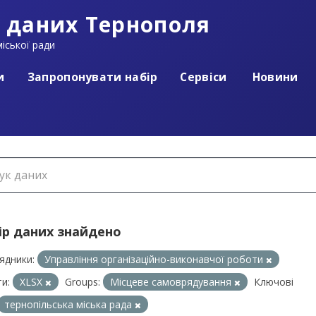
 даних Тернополя
іської ради
и
Запропонувати набір
Сервіси
Новини
ір даних знайдено
ядники:
Управління організаційно-виконавчої роботи
и:
XLSX
Groups:
Місцеве самоврядування
Ключові
тернопільська міська рада