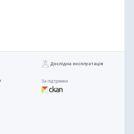
Дослідна експлуатація
х
За підтримки