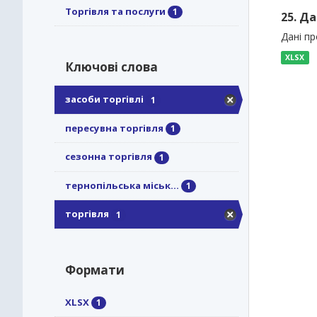
Торгівля та послуги
1
25. Да
Дані пр
XLSX
Ключові слова
засоби торгівлі
1
пересувна торгівля
1
сезонна торгівля
1
тернопільська міськ...
1
торгівля
1
Формати
XLSX
1