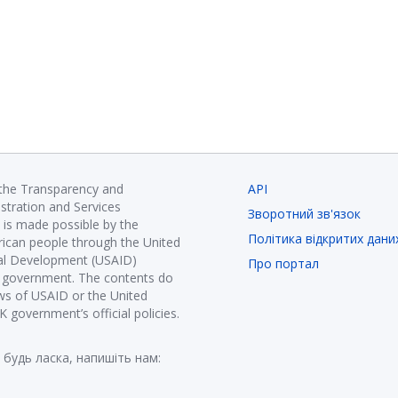
 the Transparency and
API
istration and Services
Зворотний зв'язок
is made possible by the
Політика відкритих дани
ican people through the United
nal Development (USAID)
Про портал
K government. The contents do
ews of USAID or the United
government’s official policies.
 будь ласка, напишіть нам: