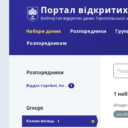
Портал відкритих
Вебпортал відкритих даних Тернопільської м
Набори даних
Розпорядники
Груп
Розпорядникам
Розпорядники
Відділ торгівлі, по...
1
1 наб
Groups:
Groups
засоб
Кожен місяць
1