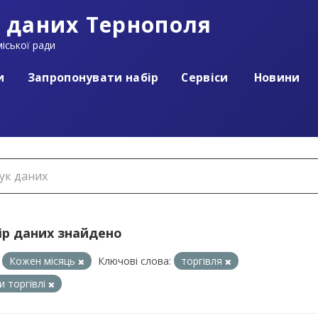
 даних Тернополя
іської ради
и
Запропонувати набір
Сервіси
Новини
ір даних знайдено
Кожен місяць
Ключові слова:
торгівля
и торгівлі