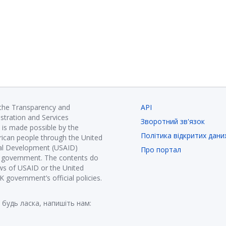
 the Transparency and
API
istration and Services
Зворотний зв'язок
is made possible by the
Політика відкритих дани
ican people through the United
nal Development (USAID)
Про портал
K government. The contents do
ews of USAID or the United
government’s official policies.
 будь ласка, напишіть нам: