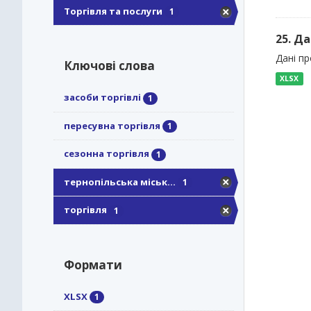
Торгівля та послуги
1
25. Да
Дані пр
Ключові слова
XLSX
засоби торгівлі
1
пересувна торгівля
1
сезонна торгівля
1
тернопільська міськ...
1
торгівля
1
Формати
XLSX
1