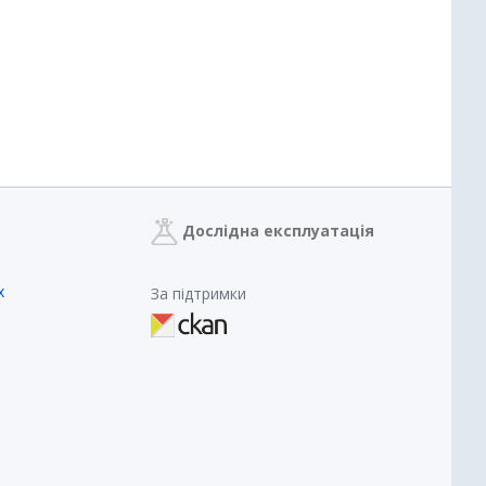
Дослідна експлуатація
х
За підтримки