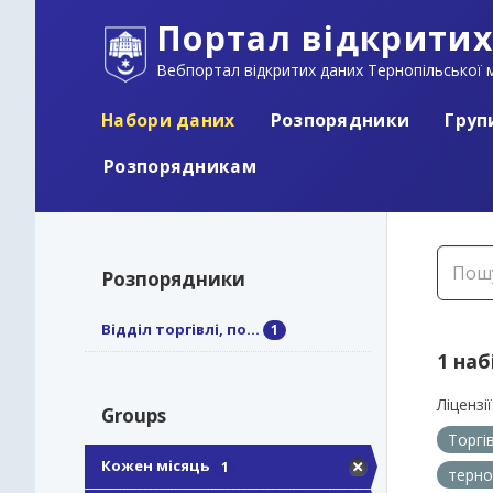
Портал відкритих
Вебпортал відкритих даних Тернопільської м
Набори даних
Розпорядники
Груп
Розпорядникам
Розпорядники
Відділ торгівлі, по...
1
1 наб
Ліцензії
Groups
Торгі
Кожен місяць
1
терно