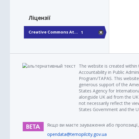
Ліцензії
Creative Commons At...
1
The website is created within
Accountability in Public Admin
Program/TAPAS. This website 
generous support of the Amer
States Agency for Internatio
alongside UK aid from the U
not necessarily reflect the vi
States Government and the UK 
Якщо ви маєте зауваження або пропозиції,
opendata@ternopilcity.gov.ua