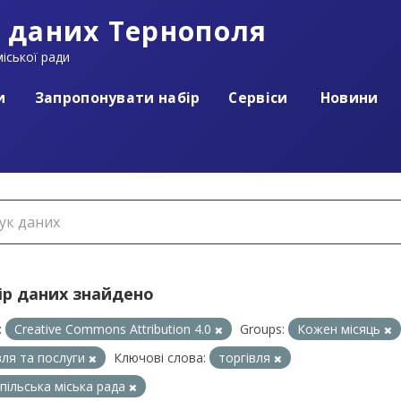
 даних Тернополя
іської ради
и
Запропонувати набір
Сервіси
Новини
ір даних знайдено
:
Creative Commons Attribution 4.0
Groups:
Кожен місяць
вля та послуги
Ключові слова:
торгівля
пільська міська рада