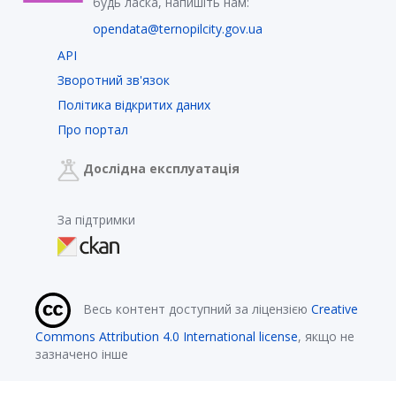
будь ласка, напишіть нам:
opendata@ternopilcity.gov.ua
API
Зворотний зв'язок
Політика відкритих даних
Про портал
Дослідна експлуатація
За підтримки
Весь контент доступний за ліцензією
Creative
Commons Attribution 4.0 International license
, якщо не
зазначено інше