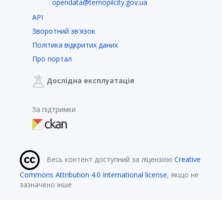
opendata@ternopilcity.gov.ua
API
Зворотний зв'язок
Політика відкритих даних
Про портал
Дослідна експлуатація
За підтримки
Весь контент доступний за ліцензією
Creative
Commons Attribution 4.0 International license
, якщо не
зазначено інше