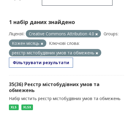
1 набір даних знайдено
Ліцензії:
Creative Commons Attribution 4.0
Groups:
Кожен місяць
Ключові слова:
реєстр містобудівних умов та обмежень
Фільтрувати результати
35(36) Реєстр містобудівних умов та
обмежень
Набір містить реєстр містобудівних умов та обмежень
XLS
XLSX