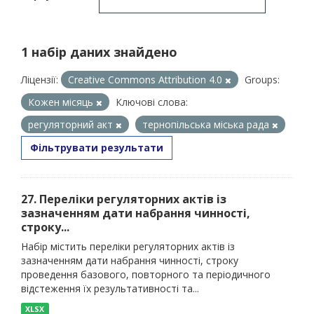
1 набір даних знайдено
Ліцензії:
Creative Commons Attribution 4.0
Groups:
Кожен місяць
Ключові слова:
регуляторний акт
тернопільська міська рада
Фільтрувати результати
27. Переліки регуляторних актів із
зазначенням дати набрання чинності,
строку...
Набір містить переліки регуляторних актів із
зазначенням дати набрання чинності, строку
проведення базового, повторного та періодичного
відстеження їх результативності та...
XLSX