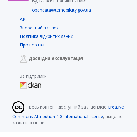
будь ласка, напишіть нам:
opendata@ternopilcity.gov.ua
API
Зворотний зв'язок
Політика відкритих даних
Про портал
Дослідна експлуатація
За підтримки
Весь контент доступний за ліцензією
Creative
Commons Attribution 4.0 International license
, якщо не
зазначено інше