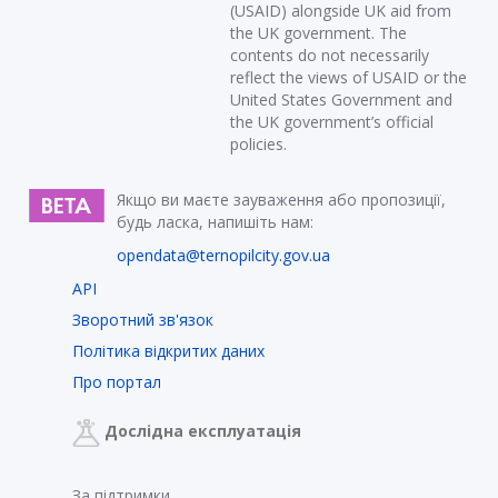
(USAID) alongside UK aid from
the UK government. The
contents do not necessarily
reflect the views of USAID or the
United States Government and
the UK government’s official
policies.
Якщо ви маєте зауваження або пропозиції,
будь ласка, напишіть нам:
opendata@ternopilcity.gov.ua
API
Зворотний зв'язок
Політика відкритих даних
Про портал
Дослідна експлуатація
За підтримки