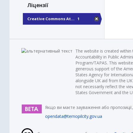
Ліцензії
Creative Commons At...
1
The website is created within
Accountability in Public Admin
Program/TAPAS. This website 
generous support of the Amer
States Agency for Internatio
alongside UK aid from the U
not necessarily reflect the vi
States Government and the UK 
Якщо ви маєте зауваження або пропозиції,
opendata@ternopilcity.gov.ua