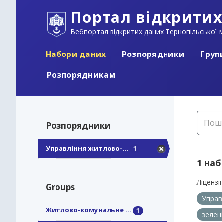
Портал відкритих
Вебпортал відкритих даних Тернопільської м
Набори даних
Розпорядники
Груп
Розпорядникам
Розпорядники
Управління житлово-...
1
1 наб
Ліцензії
Groups
Управ
Житлово-комунальне ...
1
зелен