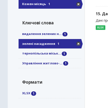
Кожен місяць
1
15. Д
Дані п
Ключові слова
XLSX
видалення зелених н...
1
зелені насадження
1
тернопільська міськ...
1
Управління житлово-...
1
Формати
XLSX
1