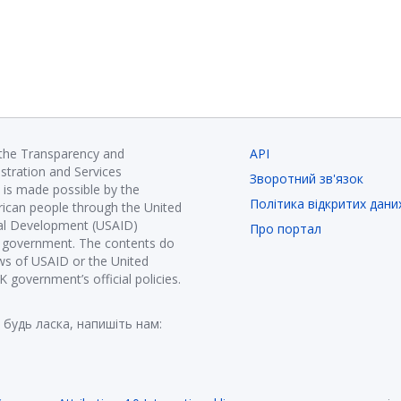
 the Transparency and
API
istration and Services
Зворотний зв'язок
is made possible by the
Політика відкритих дани
ican people through the United
nal Development (USAID)
Про портал
K government. The contents do
ews of USAID or the United
government’s official policies.
 будь ласка, напишіть нам: