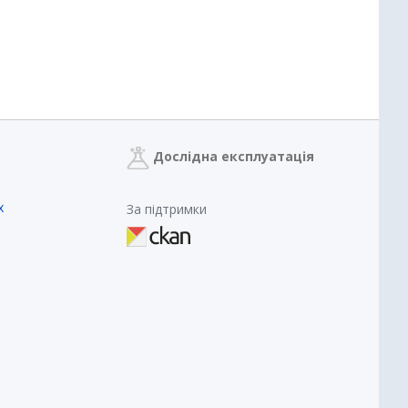
Дослідна експлуатація
х
За підтримки