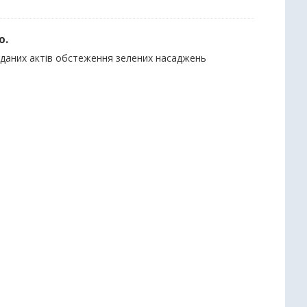
ю.
виданих актів обстеження зелених насаджень