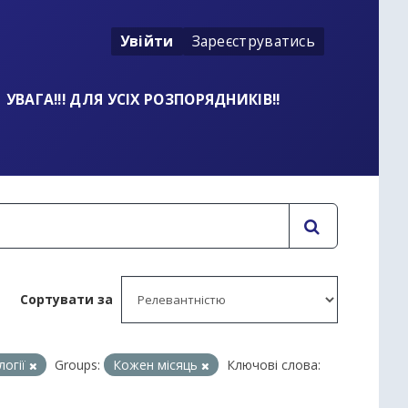
Увійти
Зареєструватись
УВАГА!!! ДЛЯ УСІХ РОЗПОРЯДНИКІВ!!
Сортувати за
логії
Groups:
Кожен місяць
Ключові слова: