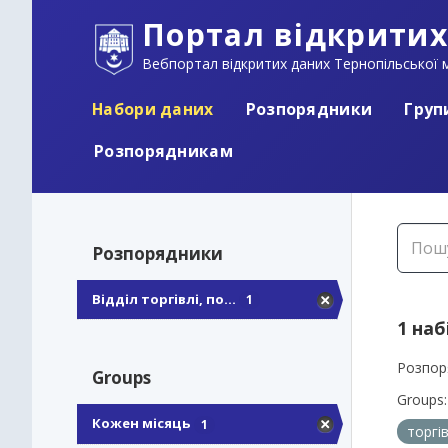
Портал відкритих
Вебпортал відкритих даних Тернопільської м
Набори даних
Розпорядники
Груп
Розпорядникам
Розпорядники
Відділ торгівлі, по...
1
1 наб
Розпор
Groups
Groups:
Кожен місяць
1
торгі