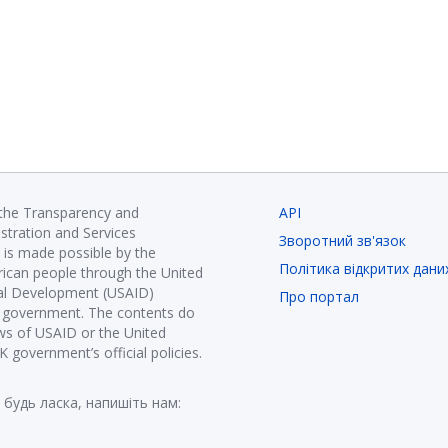
 the Transparency and
API
istration and Services
Зворотний зв'язок
is made possible by the
Політика відкритих дани
ican people through the United
nal Development (USAID)
Про портал
K government. The contents do
ews of USAID or the United
government’s official policies.
 будь ласка, напишіть нам: