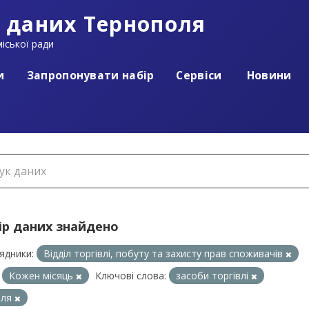
 даних Тернополя
іської ради
и
Запропонувати набір
Сервіси
Новини
ір даних знайдено
ядники:
Відділ торгівлі, побуту та захисту прав споживачів
Кожен місяць
Ключові слова:
засоби торгівлі
вля