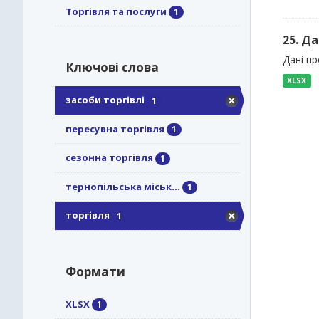
Торгівля та послуги
1
25. Да
Дані пр
Ключові слова
XLSX
засоби торгівлі
1
пересувна торгівля
1
сезонна торгівля
1
тернопільська міськ...
1
торгівля
1
Формати
XLSX
1