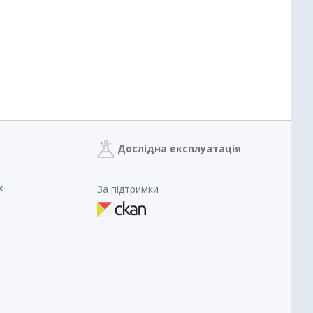
Дослідна експлуатація
х
За підтримки