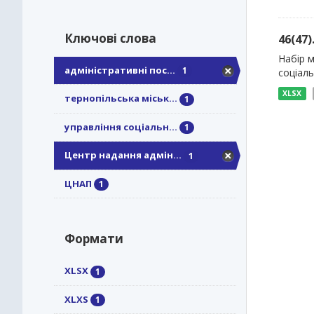
Ключові слова
46(47
Набір м
адміністративні пос...
1
соціаль
XLSX
тернопільська міськ...
1
управління соціальн...
1
Центр надання адмін...
1
ЦНАП
1
Формати
XLSX
1
XLXS
1