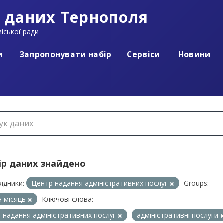
 даних Тернополя
іської ради
и
Запропонувати набір
Сервіси
Новини
ір даних знайдено
ядники:
Центр надання адміністративних послуг
Groups:
 місяць
Ключові слова:
 надання адміністративних послуг
адміністративні послуги