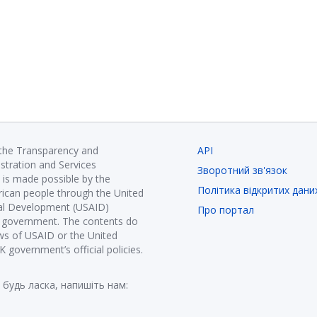
 the Transparency and
API
istration and Services
Зворотний зв'язок
is made possible by the
Політика відкритих дани
ican people through the United
nal Development (USAID)
Про портал
K government. The contents do
ews of USAID or the United
government’s official policies.
 будь ласка, напишіть нам: