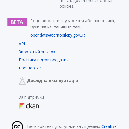
the UK government’s official
policies.
Якщо ви маєте зауваження або пропозиції,
будь ласка, напишіть нам:
opendata@ternopilcity.gov.ua
API
Зворотний зв'язок
Політика відкритих даних
Про портал
Дослідна експлуатація
За підтримки
Весь контент доступний за ліцензією
Creative