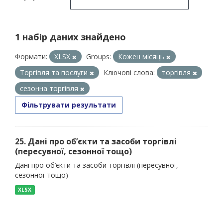
1 набір даних знайдено
Формати:
XLSX
Groups:
Кожен місяць
Торгівля та послуги
Ключові слова:
торгівля
сезонна торгівля
Фільтрувати результати
25. Дані про об’єкти та засоби торгівлі
(пересувної, сезонної тощо)
Дані про об’єкти та засоби торгівлі (пересувної,
сезонної тощо)
XLSX