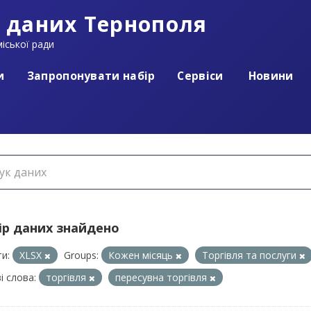
 даних Тернополя
іської ради
и
Запропонувати набір
Сервіси
Новини
ір даних знайдено
и:
XLSX
Groups:
Кожен місяць
Торгівля та послуги
і слова:
торгівля
пересувна торгівля