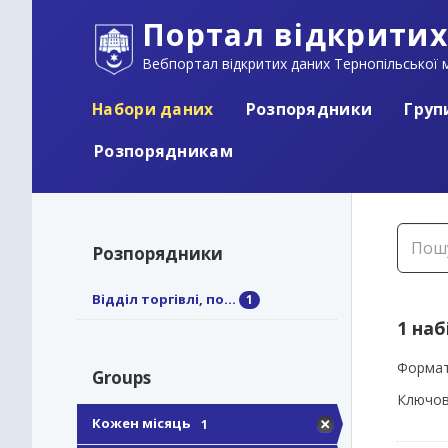
Портал відкритих
Вебпортал відкритих даних Тернопільської м
Набори даних
Розпорядники
Груп
Розпорядникам
Розпорядники
Відділ торгівлі, по...
1
1 наб
Формат
Groups
Ключов
Кожен місяць
1