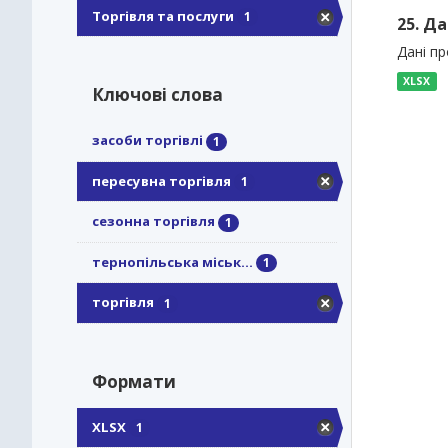
Торгівля та послуги
1
25. Да
Дані пр
XLSX
Ключові слова
засоби торгівлі
1
пересувна торгівля
1
сезонна торгівля
1
тернопільська міськ...
1
торгівля
1
Формати
XLSX
1