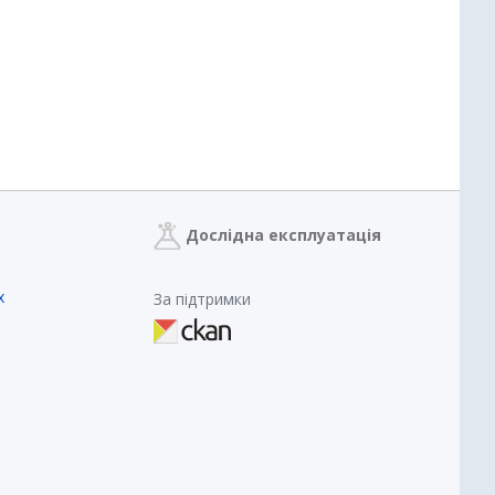
Дослідна експлуатація
х
За підтримки