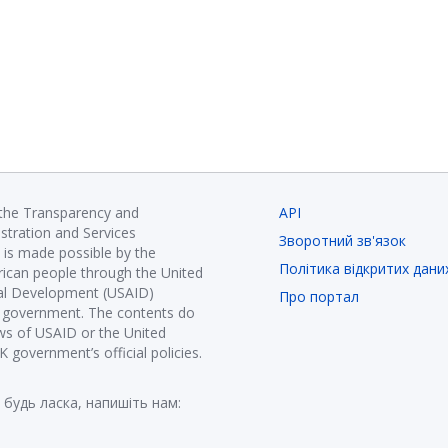
 the Transparency and
API
istration and Services
Зворотний зв'язок
is made possible by the
Політика відкритих дани
ican people through the United
nal Development (USAID)
Про портал
K government. The contents do
ews of USAID or the United
government’s official policies.
 будь ласка, напишіть нам: