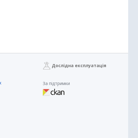
Дослідна експлуатація
х
За підтримки