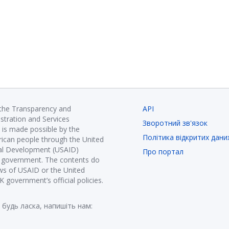
 the Transparency and
API
istration and Services
Зворотний зв'язок
is made possible by the
Політика відкритих дани
ican people through the United
nal Development (USAID)
Про портал
K government. The contents do
ews of USAID or the United
government’s official policies.
 будь ласка, напишіть нам: