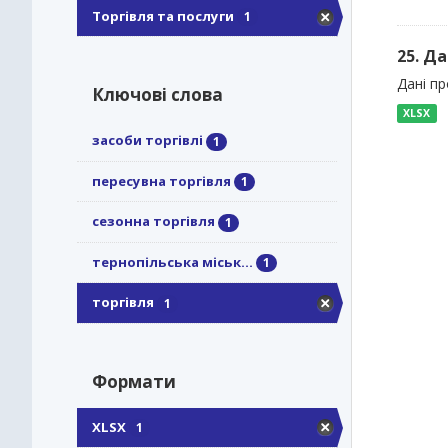
Торгівля та послуги
1
25. Да
Дані пр
Ключові слова
XLSX
засоби торгівлі
1
пересувна торгівля
1
сезонна торгівля
1
тернопільська міськ...
1
торгівля
1
Формати
XLSX
1