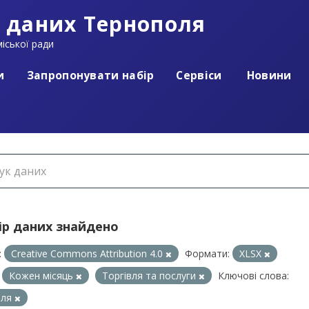
 даних Тернополя
іської ради
и
Запропонувати набір
Сервіси
Новини
ір даних знайдено
:
Creative Commons Attribution 4.0
Формати:
XLSX
Кожен місяць
Торгівля та послуги
Ключові слова:
вля