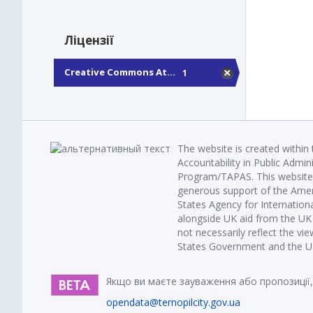
Ліцензії
Creative Commons At...
1
The website is created within
Accountability in Public Admin
Program/TAPAS. This website 
generous support of the Amer
States Agency for Internatio
alongside UK aid from the U
not necessarily reflect the vi
States Government and the UK 
Якщо ви маєте зауваження або пропозиції,
opendata@ternopilcity.gov.ua