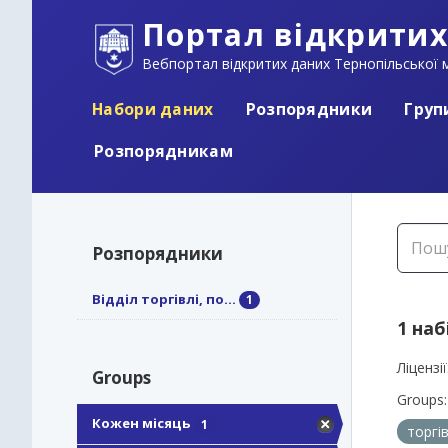
Портал відкритих
Вебпортал відкритих даних Тернопільської м
Набори даних
Розпорядники
Груп
Розпорядникам
Розпорядники
Відділ торгівлі, по...
1
1 наб
Ліцензії
Groups
Groups:
Кожен місяць
1
торгі